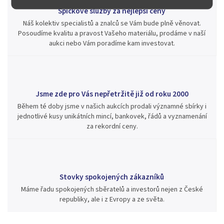
Špičkové služby za nejlepší ceny
Náš kolektiv specialistů a znalců se Vám bude plně věnovat.
Posoudíme kvalitu a pravost Vašeho materiálu, prodáme v naší
aukci nebo Vám poradíme kam investovat.
Jsme zde pro Vás nepřetržitě již od roku 2000
Během té doby jsme v našich aukcích prodali významné sbírky i
jednotlivé kusy unikátních mincí, bankovek, řádů a vyznamenání
za rekordní ceny.
Stovky spokojených zákazníků
Máme řadu spokojených sběratelů a investorů nejen z České
republiky, ale i z Evropy a ze světa.