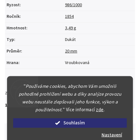
Ryzost
:
986/1000
Ročník
:
1854
Hmotnost
:
3,49 g
Typ
:
Dukát
Průměr
:
20 mm
Hrana
:
Vroubkovaná
"
Používáme cookies, abychom Vám umožnili
Zeptat se
Hlídat
Sdílet
pohodlné prohlížení webu a díky analýze provozu
webu neustále zlepšovali jeho funkce, výkon a
16 000 Kč
použitelnost.
"
Více informací
zde
.
Souhlasím
Nastavení