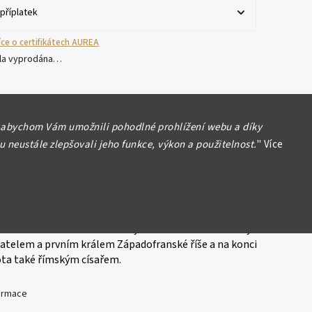
více o certifikátech AUREA
yla vyprodána…
 V. republika (1958 - )
 abychom Vám umožnili pohodlné prohlížení webu a díky
2014 - Denár Karla II. (zvaný
 neustále zlepšovali jeho funkce, výkon a použitelnost.
"
Více
Charles le Chauve
, 22 mm (8,45 g), 1/4 Oz, limitovaná edice,
1000 ks, certifikát, etue, PROOF
 Holý byl zakladatelem a prvním králem Západofranské
konci svého života také římským císařem.
Karel II. Holý
datelem a prvním králem Západofranské říše a na konci
ota také římským císařem.
formace