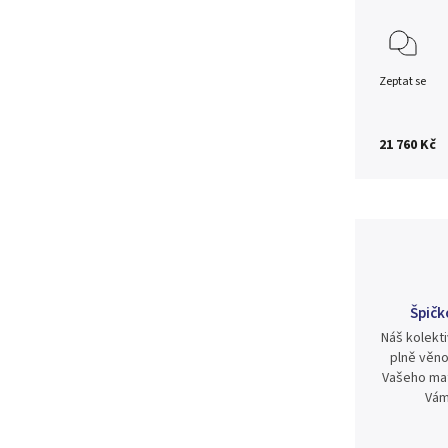
Zeptat se
21 760 Kč
Špičk
Náš kolekti
plně věno
Vašeho mat
Vám