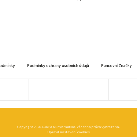
odmínky
Podmínky ochrany osobních údajů
Puncovní Značky
Copyright 2026
AUREA Numismatika
. Všechna práva vyhrazena.
Upravit nastavení cookies