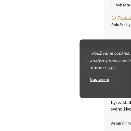
Zjistit 
Položka b
Francie,
"
Používáme cookies,
50 Euro 
analýze provozu webu
holý), 
informací
zde
.
Au 0,920
náklad 
Nastavení
Karel II.
říše a na 
byl zakla
svého živ
Detailní in