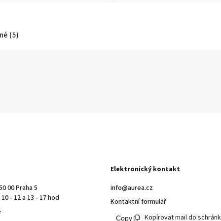
é (5)
Elektronický kontakt
50 00 Praha 5
info@aurea.cz
10 - 12 a 13 - 17 hod
Kontaktní formulář
ě
Kopírovat mail do schrán