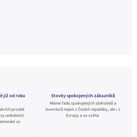
ě již od roku
Stovky spokojených zákazníků
Máme řadu spokojených sběratelů a
kcích prodali
investorů nejen z České republiky, ale i z
sy unikátních
Evropy a ze světa.
namenání za