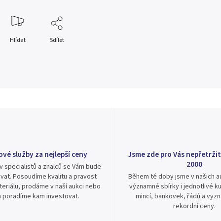
Hlídat
Sdílet
ové služby za nejlepší ceny
Jsme zde pro Vás nepřetržit
2000
v specialistů a znalců se Vám bude
vat. Posoudíme kvalitu a pravost
Během té doby jsme v našich au
eriálu, prodáme v naší aukci nebo
významné sbírky i jednotlivé ku
 poradíme kam investovat.
mincí, bankovek, řádů a vyz
rekordní ceny.