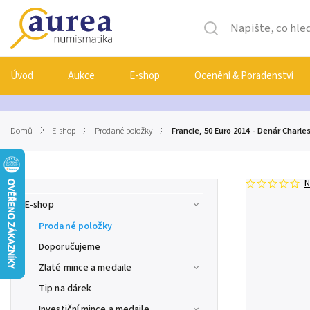
Úvod
Aukce
E-shop
Ocenění & Poradenství
Domů
/
E-shop
/
Prodané položky
/
Francie, 50 Euro 2014 - Denár Charle
N
E-shop
Prodané položky
Doporučujeme
Zlaté mince a medaile
Tip na dárek
Investiční mince a medaile