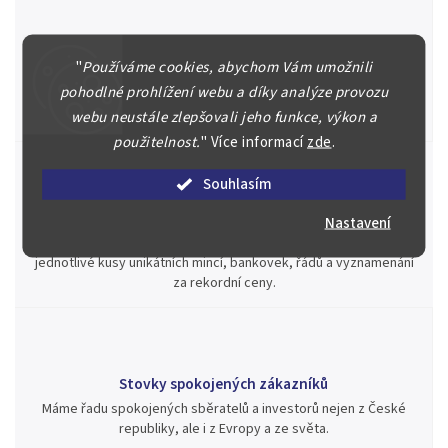
Špičkové služby za nejlepší ceny
"
Používáme cookies, abychom Vám umožnili
Náš kolektiv specialistů a znalců se Vám bude plně věnovat.
pohodlné prohlížení webu a díky analýze provozu
Posoudíme kvalitu a pravost Vašeho materiálu, prodáme v naší
webu neustále zlepšovali jeho funkce, výkon a
aukci nebo Vám poradíme kam investovat.
použitelnost.
"
Více informací
zde
.
Souhlasím
Jsme zde pro Vás nepřetržitě již od roku 2000
Nastavení
Během té doby jsme v našich aukcích prodali významné sbírky i
jednotlivé kusy unikátních mincí, bankovek, řádů a vyznamenání
za rekordní ceny.
Stovky spokojených zákazníků
Máme řadu spokojených sběratelů a investorů nejen z České
republiky, ale i z Evropy a ze světa.