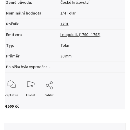
Země původu
:
České království
Nominální hodnota
:
1/4 Tolar
Ročník
:
1791
Emitent
:
Leopold II. (1790 - 1792)
Typ
:
Tolar
Průměr
:
30 mm
Položka byla vyprodána…
Zeptat se
Hlídat
Sdílet
4 500 Kč