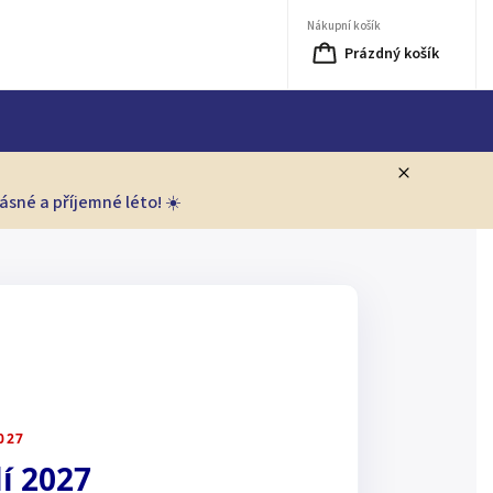
Nákupní košík
Prázdný košík
sné a příjemné léto! ☀️
027
í 2027