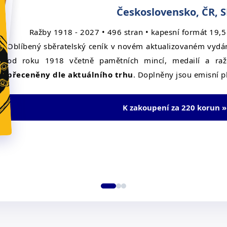
Československo, ČR, 
Ražby 1918 - 2027 • 496 stran • kapesní formát 19,5
Oblíbený sběratelský ceník v novém aktualizovaném vydán
od roku 1918 včetně pamětních mincí, medailí a ra
přeceněny dle aktuálního trhu
. Doplněny jsou emisní p
K zakoupení za 220 korun »