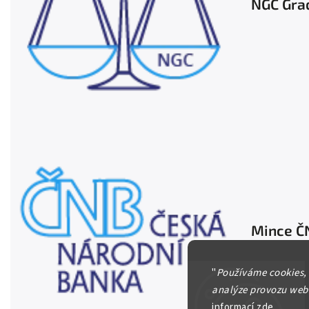
NGC Gra
Mince Č
"
Používáme cookies,
analýze provozu webu
informací
zde
.