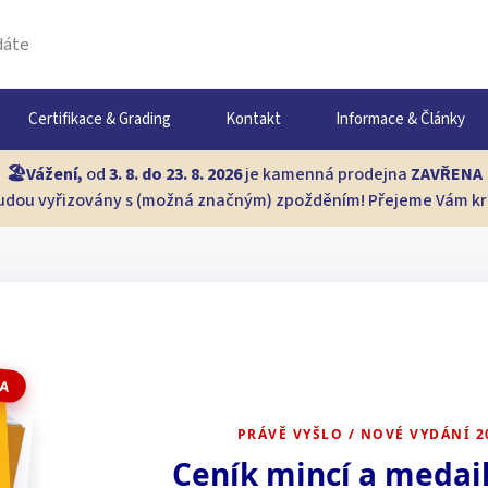
Certifikace & Grading
Kontakt
Informace & Články
🏖️Vážení,
od
3. 8. do 23. 8. 2026
je kamenná prodejna
ZAVŘENA
dou vyřizovány s (možná značným) zpožděním! Přejeme Vám krá
KA
PRÁVĚ VYŠLO / NOVÉ VYDÁNÍ 2
Ceník mincí a medail