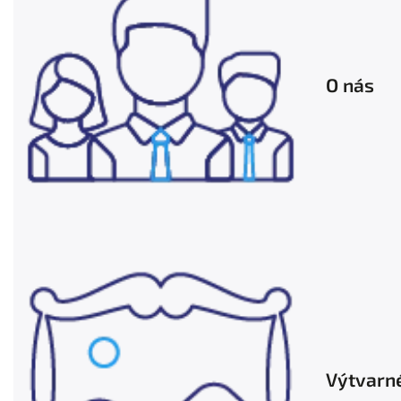
O nás
Výtvarn