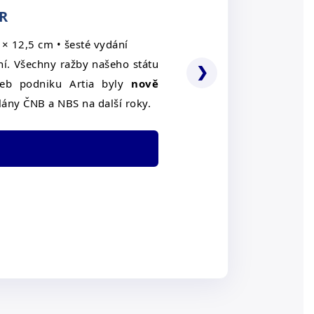
SR
 × 12,5 cm • šesté vydání
í. Všechny ražby našeho státu
❯
žeb podniku Artia byly
nově
lány ČNB a NBS na další roky.