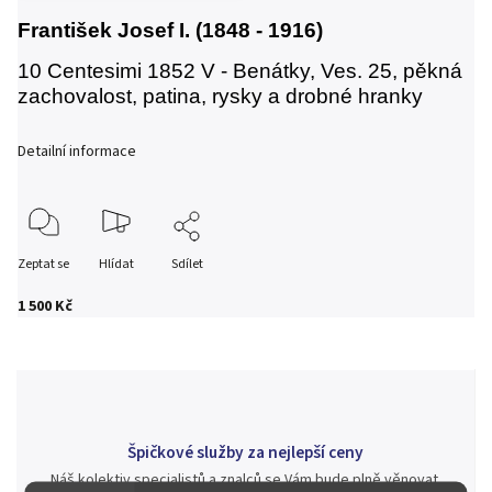
František Josef I. (1848 - 1916)
10 Centesimi 1852 V - Benátky, Ves. 25, pěkná
zachovalost, patina, rysky a drobné hranky
Detailní informace
Zeptat se
Hlídat
Sdílet
1 500 Kč
Špičkové služby za nejlepší ceny
Náš kolektiv specialistů a znalců se Vám bude plně věnovat.