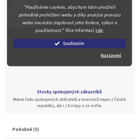
Posoudíme kvalitu a pravost Vašeho materiálu, prodáme v naší
"
Používáme cookies, abychom Vám umožnili
aukci nebo Vám poradíme kam investovat.
pohodlné prohlížení webu a díky analýze provozu
webu neustále zlepšovali jeho funkce, výkon a
použitelnost.
"
Více informací
zde
.
Jsme zde pro Vás nepřetržitě již od roku 2000
Souhlasím
Během té doby jsme v našich aukcích prodali významné sbírky i
jednotlivé kusy unikátních mincí, bankovek, řádů a vyznamenání
Nastavení
za rekordní ceny.
Stovky spokojených zákazníků
Máme řadu spokojených sběratelů a investorů nejen z České
republiky, ale i z Evropy a ze světa.
Podobné (5)