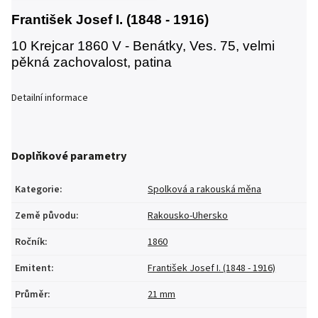
František Josef I. (1848 - 1916)
10 Krejcar 1860 V - Benátky, Ves. 75, velmi
pěkná zachovalost, patina
Detailní informace
Doplňkové parametry
Kategorie
:
Spolková a rakouská měna
Země původu
:
Rakousko-Uhersko
Ročník
:
1860
Emitent
:
František Josef I. (1848 - 1916)
Průměr
:
21 mm