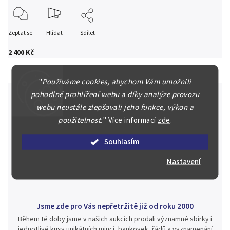
Zeptat se
Hlídat
Sdílet
2 400 Kč
"
Používáme cookies, abychom Vám umožnili
pohodlné prohlížení webu a díky analýze provozu
webu neustále zlepšovali jeho funkce, výkon a
použitelnost.
"
Více informací
zde
.
Špičkové služby za nejlepší ceny
Náš kolektiv specialistů a znalců se Vám bude plně věnovat.
Souhlasím
Posoudíme kvalitu a pravost Vašeho materiálu, prodáme v naší
aukci nebo Vám poradíme kam investovat.
Nastavení
Jsme zde pro Vás nepřetržitě již od roku 2000
Během té doby jsme v našich aukcích prodali významné sbírky i
jednotlivé kusy unikátních mincí, bankovek, řádů a vyznamenání