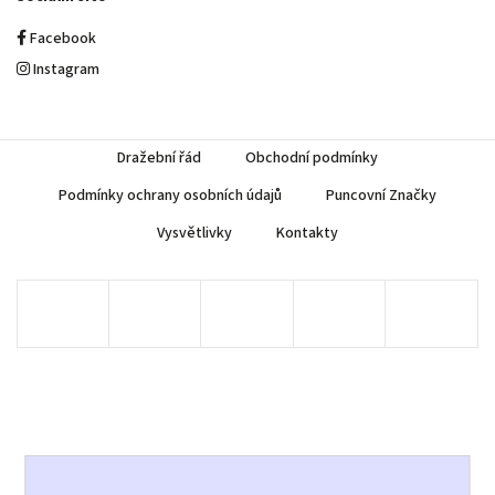
Facebook
Instagram
Dražební řád
Obchodní podmínky
Podmínky ochrany osobních údajů
Puncovní Značky
Vysvětlivky
Kontakty
Copyright 2026
AUREA Numismatika
. Všechna práva vyhrazena.
Upravit nastavení cookies