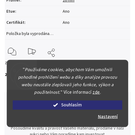
Průměr
:
26 mm
Etue
:
Ano
Certifikát
:
Ano
Položka byla vyprodána…
Zeptat se
Hlídat
Sdílet
"
Používáme cookies, abychom Vám umožnili
25 170 Kč
pohodlné prohlížení webu a díky analýze provozu
webu neustále zlepšovali jeho funkce, výkon a
použitelnost.
"
Více informací
zde
.
Souhlasím
Špičkové služby za nejlepší ceny
Nastavení
Náš kolektiv specialistů a znalců se Vám bude plně věnovat.
Posoudíme kvalitu a pravost Vašeho materiálu, prodáme v naší
aukci nebo Vám poradíme kam investovat.