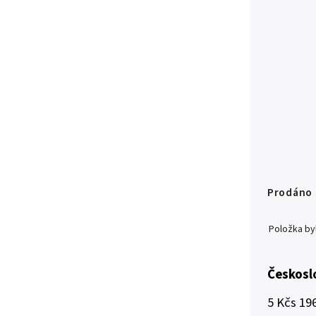
Prodáno
Položka b
Českosl
5 Kčs 19