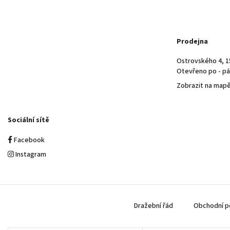
Prodejna
Ostrovského 4, 1
Otevřeno po - pá 
Zobrazit na map
Sociální sítě
Facebook
Instagram
Dražební řád
Obchodní p