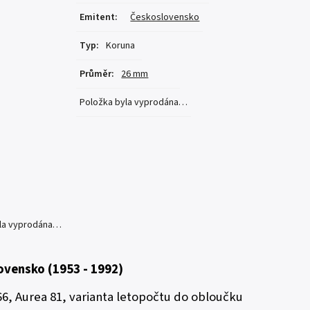
Emitent
:
Československo
Typ
:
Koruna
Průměr
:
26 mm
Položka byla vyprodána…
yla vyprodána…
ovensko (1953 - 1992)
66, Aurea 81, varianta letopočtu do obloučku