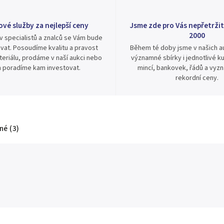
ové služby za nejlepší ceny
Jsme zde pro Vás nepřetržit
2000
v specialistů a znalců se Vám bude
vat. Posoudíme kvalitu a pravost
Během té doby jsme v našich au
eriálu, prodáme v naší aukci nebo
významné sbírky i jednotlivé ku
 poradíme kam investovat.
mincí, bankovek, řádů a vyz
rekordní ceny.
é (3)