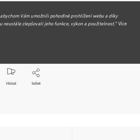
foto – v případě oběžných mincí vydávaných ve vysokých
ebo v případě investičních mincí a mincí ČNB nejsou
 abychom Vám umožnili pohodlné prohlížení webu a díky
autentické.
 neustále zlepšovali jeho funkce, výkon a použitelnost.
"
Více
skladem větší množství a konkrétní kus si můžete vybrat při
štěvě.
formace
Hlídat
Sdílet