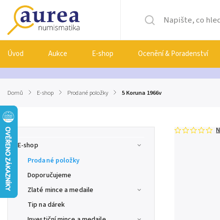
Úvod
Aukce
E-shop
Ocenění & Poradenství
Domů
/
E-shop
/
Prodané položky
/
5 Koruna 1966v
N
E-shop
Prodané položky
Doporučujeme
Zlaté mince a medaile
Tip na dárek
Investiční mince a medaile