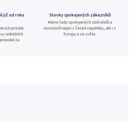
ě již od roku
Stovky spokojených zákazníků
Máme řadu spokojených sběratelů a
kcích prodali
investorů nejen z České republiky, ale i z
sy unikátních
Evropy a ze světa.
namenání za