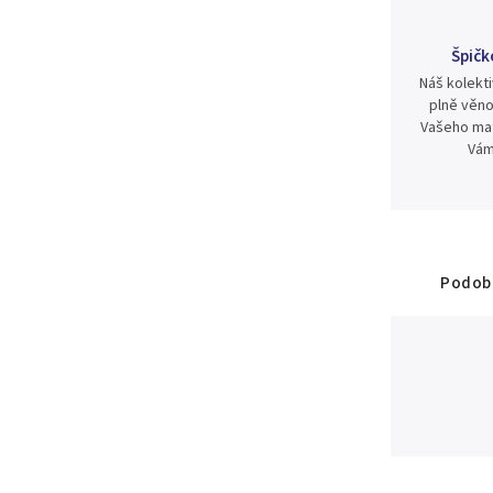
Špičk
Náš kolekti
plně věno
Vašeho mat
Vám
Podobn