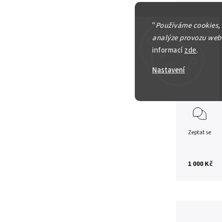
Ilustrační 
nákladech n
"
Používáme cookies,
fotografie 
analýze provozu webu
Mincí máme 
informací
zde
.
osobní náv
Nastavení
Detailní in
Zeptat se
1 000 Kč