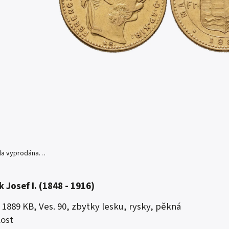
yla vyprodána…
k Josef I. (1848 - 1916)
k 1889 KB, Ves. 90, zbytky lesku, rysky, pěkná
lost