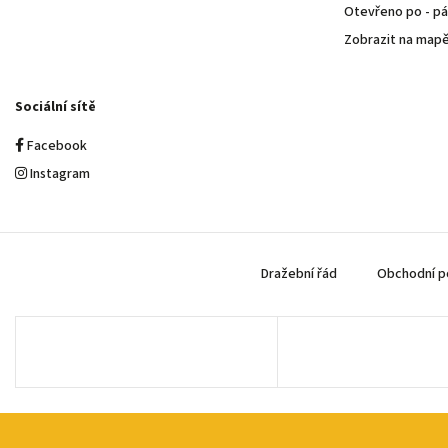
Otevřeno po - pá 
Zobrazit na map
Sociální sítě
Facebook
Instagram
Dražební řád
Obchodní p