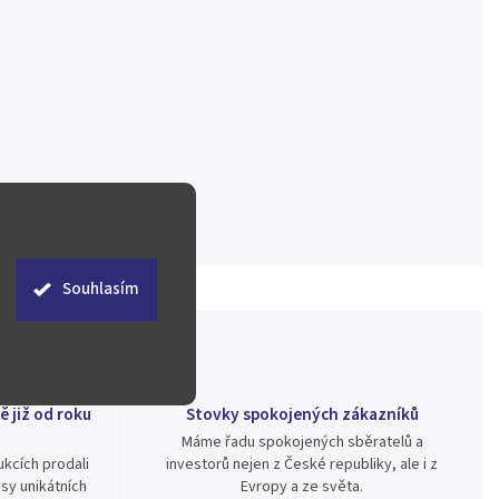
Souhlasím
ě již od roku
Stovky spokojených zákazníků
Máme řadu spokojených sběratelů a
kcích prodali
investorů nejen z České republiky, ale i z
sy unikátních
Evropy a ze světa.