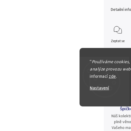
Detailní in
Zeptat se
11 000 Kč
"
Používáme cookies,
analýze provozu webu
informací
zde
.
Nastavení
Špičk
Náš kolekti
plně věno
Vašeho mat