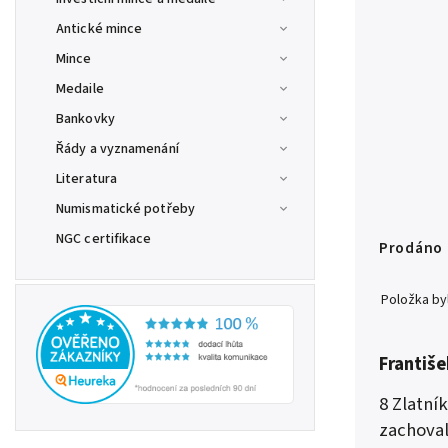
Antické mince
Mince
Medaile
Bankovky
Řády a vyznamenání
Literatura
Numismatické potřeby
NGC certifikace
Prodáno
Položka b
Františe
8 Zlatní
zachova