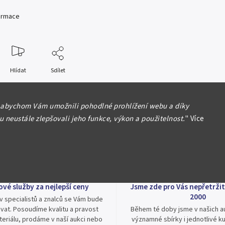
formace
Hlídat
Sdílet
 abychom Vám umožnili pohodlné prohlížení webu a díky
 neustále zlepšovali jeho funkce, výkon a použitelnost.
"
Více
ové služby za nejlepší ceny
Jsme zde pro Vás nepřetržit
2000
v specialistů a znalců se Vám bude
vat. Posoudíme kvalitu a pravost
Během té doby jsme v našich au
eriálu, prodáme v naší aukci nebo
významné sbírky i jednotlivé ku