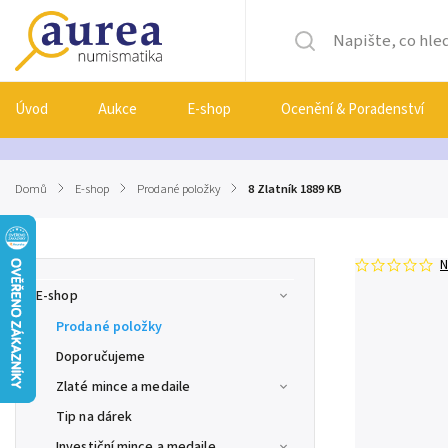
Úvod
Aukce
E-shop
Ocenění & Poradenství
Domů
/
E-shop
/
Prodané položky
/
8 Zlatník 1889 KB
N
E-shop
Prodané položky
Doporučujeme
Zlaté mince a medaile
Tip na dárek
Investiční mince a medaile