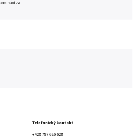
namenání za
Telefonický kontakt
+420 797 626 629