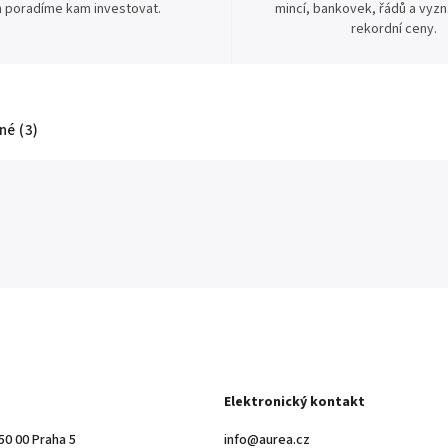
 poradíme kam investovat.
mincí, bankovek, řádů a vyz
rekordní ceny.
é (3)
Elektronický kontakt
50 00 Praha 5
info@aurea.cz