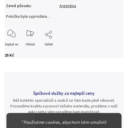
Země původu
:
Argentina
Položka byla vyprodána…
Zeptat se
Hlídat
Sdílet
25 Kč
Špičkové služby za nejlepší ceny
Náš kolektiv specialistů a znalců se Vám bude plně věnovat.
Posoudíme kvalitu a pravost Vašeho materiálu, prodáme v naší
aukci nebo Vám poradíme kam investovat.
"
Používáme cookies, abychom Vám umožnili