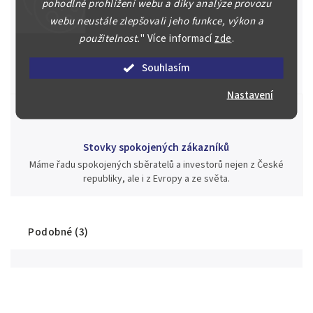
pohodlné prohlížení webu a díky analýze provozu
webu neustále zlepšovali jeho funkce, výkon a
Jsme zde pro Vás nepřetržitě již od roku 2000
použitelnost.
"
Více informací
zde
.
Během té doby jsme v našich aukcích prodali významné sbírky i
jednotlivé kusy unikátních mincí, bankovek, řádů a vyznamenání
Souhlasím
za rekordní ceny.
Nastavení
Stovky spokojených zákazníků
Máme řadu spokojených sběratelů a investorů nejen z České
republiky, ale i z Evropy a ze světa.
Podobné (3)