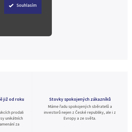
Souhlasím
ě již od roku
Stovky spokojených zákazníků
Máme řadu spokojených sběratelů a
kcích prodali
investorů nejen z České republiky, ale i z
sy unikátních
Evropy a ze světa.
namenání za