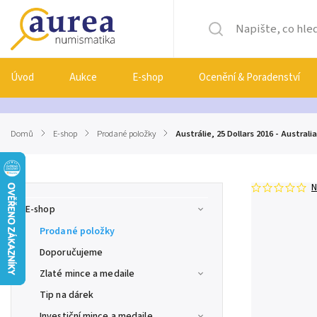
Úvod
Aukce
E-shop
Ocenění & Poradenství
Domů
/
E-shop
/
Prodané položky
/
Austrálie, 25 Dollars 2016 - Australi
N
E-shop
Prodané položky
Doporučujeme
Zlaté mince a medaile
Tip na dárek
Investiční mince a medaile