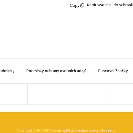
ě
Kopírovat mail do schrán
odmínky
Podmínky ochrany osobních údajů
Puncovní Značky
Copyright 2026
AUREA Numismatika
. Všechna práva vyhrazena.