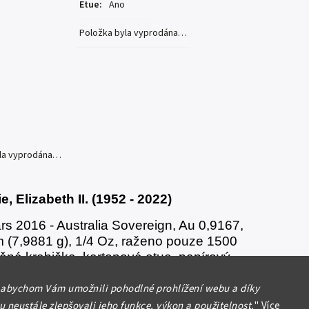
Etue
:
Ano
Položka byla vyprodána…
yla vyprodána…
e, Elizabeth II. (1952 - 2022)
rs 2016 - Australia Sovereign, Au 0,9167,
 (7,9881 g), 1/4 Oz, raženo pouze 1500
věná krabička, kartonová etue, papírový
, PROOF
 abychom Vám umožnili pohodlné prohlížení webu a díky
 neustále zlepšovali jeho funkce, výkon a použitelnost.
"
Více
formace