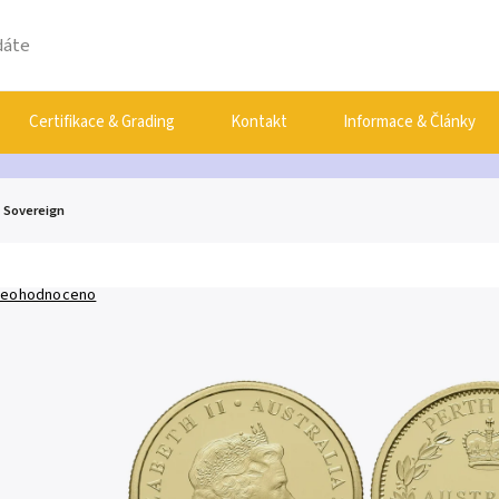
Certifikace & Grading
Kontakt
Informace & Články
a Sovereign
eohodnoceno