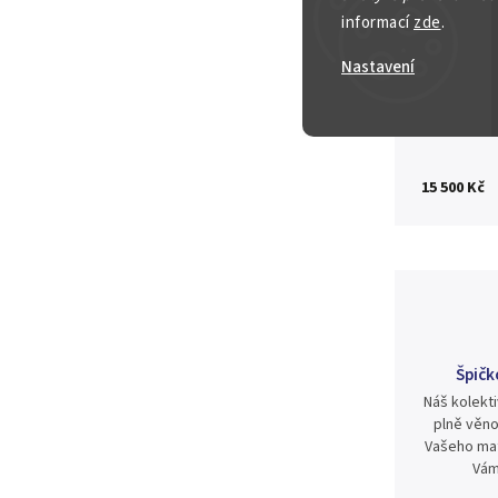
informací
zde
.
Nastavení
Zeptat se
15 500 Kč
Špičk
Náš kolekti
plně věno
Vašeho mat
Vám