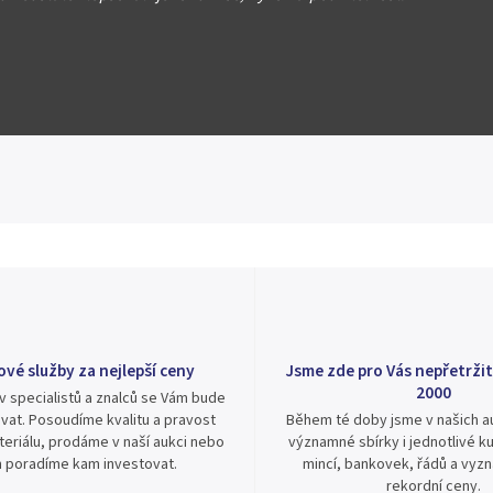
Hlídat
Sdílet
ové služby za nejlepší ceny
Jsme zde pro Vás nepřetržit
2000
v specialistů a znalců se Vám bude
vat. Posoudíme kvalitu a pravost
Během té doby jsme v našich au
eriálu, prodáme v naší aukci nebo
významné sbírky i jednotlivé ku
 poradíme kam investovat.
mincí, bankovek, řádů a vyz
rekordní ceny.