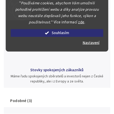
aukci nebo Vám poradíme kam investovat.
"
Používáme cookies, abychom Vám umožnili
pohodlné prohlížení webu a díky analýze provozu
webu neustále zlepšovali jeho funkce, výkon a
použitelnost.
"
Více informací
zde
.
Jsme zde pro Vás nepřetržitě již od roku 2000
Souhlasím
Během té doby jsme v našich aukcích prodali významné sbírky i
jednotlivé kusy unikátních mincí, bankovek, řádů a vyznamenání
Nastavení
za rekordní ceny.
Stovky spokojených zákazníků
Máme řadu spokojených sběratelů a investorů nejen z České
republiky, ale i z Evropy a ze světa.
Podobné (3)