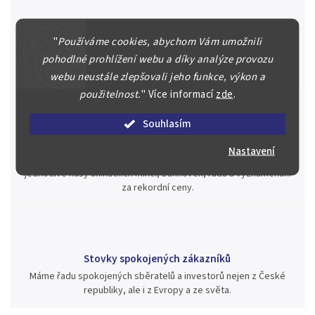
Špičkové služby za nejlepší ceny
"
Používáme cookies, abychom Vám umožnili
Náš kolektiv specialistů a znalců se Vám bude plně věnovat.
Posoudíme kvalitu a pravost Vašeho materiálu, prodáme v naší
pohodlné prohlížení webu a díky analýze provozu
aukci nebo Vám poradíme kam investovat.
webu neustále zlepšovali jeho funkce, výkon a
použitelnost.
"
Více informací
zde
.
Souhlasím
Jsme zde pro Vás nepřetržitě již od roku 2000
Nastavení
Během té doby jsme v našich aukcích prodali významné sbírky i
jednotlivé kusy unikátních mincí, bankovek, řádů a vyznamenání
za rekordní ceny.
Stovky spokojených zákazníků
Máme řadu spokojených sběratelů a investorů nejen z České
republiky, ale i z Evropy a ze světa.