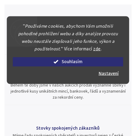
"
Používáme cookies, abychom Vám umožnili
Špičkové služby za nejlepší ceny
pohodlné prohlížení webu a díky analýze provozu
Náš kolektiv specialistů a znalců se Vám bude plně věnovat.
Posoudíme kvalitu a pravost Vašeho materiálu, prodáme v naší
webu neustále zlepšovali jeho funkce, výkon a
aukci nebo Vám poradíme kam investovat.
použitelnost.
"
Více informací
zde
.
Souhlasím
Nastavení
Jsme zde pro Vás nepřetržitě již od roku 2000
Během té doby jsme v našich aukcích prodali významné sbírky i
jednotlivé kusy unikátních mincí, bankovek, řádů a vyznamenání
za rekordní ceny.
Stovky spokojených zákazníků
Máme řadu spokojených sběratelů a investorů nejen z České