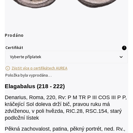
Prodáno
Certifikát
?
Zjistit více o certifikátech AUREA
Položka byla vyprodána…
Elagabalus (218 - 222)
Denarius, Roma, 220, Rv: P M TR P III COS III P P,
kráčející Sol doleva drží bič, pravou ruku má
zdviženou, v poli hvězda, RIC.28,
RSC.154, starý
podložní lístek
Pěkná zachovalost, patina, pěkný portrét, ned. Rv.,