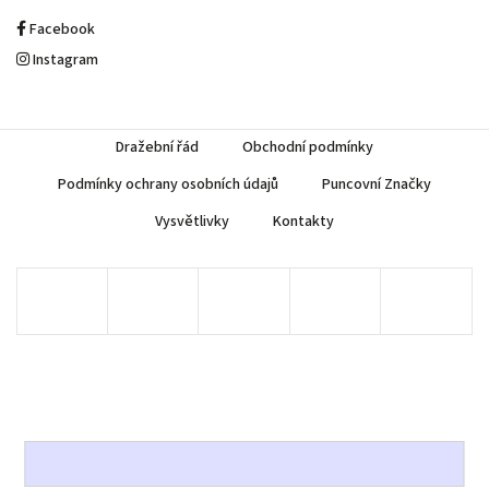
Facebook
Instagram
Dražební řád
Obchodní podmínky
Podmínky ochrany osobních údajů
Puncovní Značky
Vysvětlivky
Kontakty
Copyright 2026
AUREA Numismatika
. Všechna práva vyhrazena.
Upravit nastavení cookies