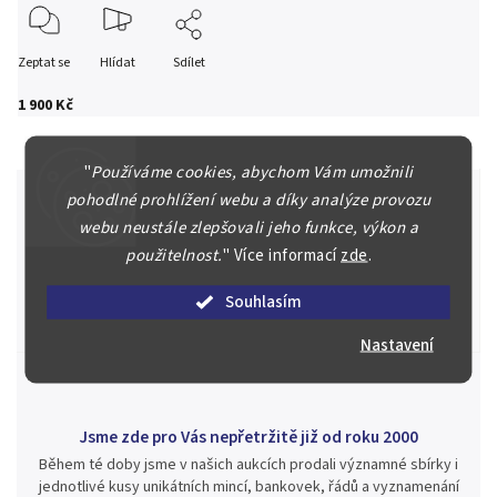
Zeptat se
Hlídat
Sdílet
1 900 Kč
"
Používáme cookies, abychom Vám umožnili
pohodlné prohlížení webu a díky analýze provozu
webu neustále zlepšovali jeho funkce, výkon a
Špičkové služby za nejlepší ceny
použitelnost.
"
Více informací
zde
.
Náš kolektiv specialistů a znalců se Vám bude plně věnovat.
Souhlasím
Posoudíme kvalitu a pravost Vašeho materiálu, prodáme v naší
aukci nebo Vám poradíme kam investovat.
Nastavení
Jsme zde pro Vás nepřetržitě již od roku 2000
Během té doby jsme v našich aukcích prodali významné sbírky i
jednotlivé kusy unikátních mincí, bankovek, řádů a vyznamenání