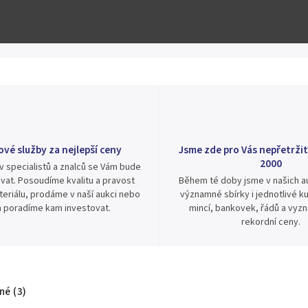
ové služby za nejlepší ceny
Jsme zde pro Vás nepřetržit
2000
v specialistů a znalců se Vám bude
vat. Posoudíme kvalitu a pravost
Během té doby jsme v našich au
eriálu, prodáme v naší aukci nebo
významné sbírky i jednotlivé ku
 poradíme kam investovat.
mincí, bankovek, řádů a vyz
rekordní ceny.
é (3)