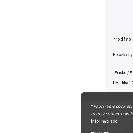
Prodáno
Položka b
¨Finsko / F
1 Markka 1
Detailní in
"
Používáme cookies,
analýze provozu webu
informací
zde
.
Zeptat se