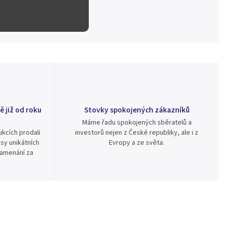
ě již od roku
Stovky spokojených zákazníků
Máme řadu spokojených sběratelů a
kcích prodali
investorů nejen z České republiky, ale i z
sy unikátních
Evropy a ze světa.
namenání za