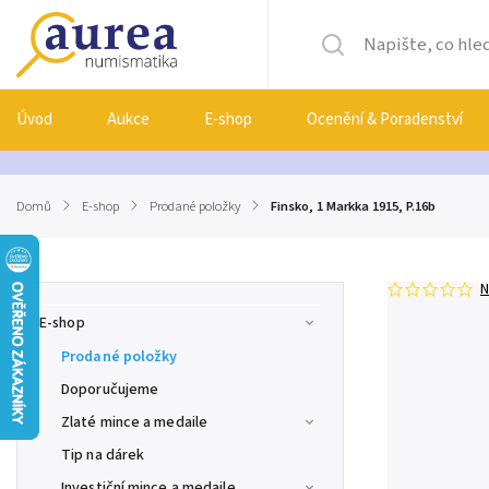
Úvod
Aukce
E-shop
Ocenění & Poradenství
Domů
/
E-shop
/
Prodané položky
/
Finsko, 1 Markka 1915, P.16b
N
E-shop
Prodané položky
Doporučujeme
Zlaté mince a medaile
Tip na dárek
Investiční mince a medaile