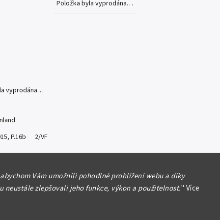
Položka byla vyprodána…
yla vyprodána…
inland
915, P.16b 2/VF
formace
 abychom Vám umožnili pohodlné prohlížení webu a díky
 neustále zlepšovali jeho funkce, výkon a použitelnost.
"
Více
Hlídat
Sdílet