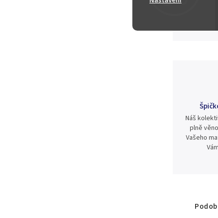
Nastavení
220 Kč
Špičk
Náš kolekti
plně věno
Vašeho mat
Vám
Podobn