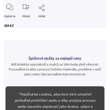
Zeptat se
Hlídat
Sdílet
250 Kč
Špičkové služby za nejlepší ceny
Náš kolektiv specialistů a znalců se Vám bude plně věnovat.
Posoudíme kvalitu a pravost Vašeho materiálu, prodáme v naší
aukci nebo Vám poradíme kam investovat.
"
Používáme cookies, abychom Vám umožnili
Jsme zde pro Vás nepřetržitě již od roku 2000
pohodlné prohlížení webu a díky analýze provozu
Během té doby jsme v našich aukcích prodali významné sbírky i
webu neustále zlepšovali jeho funkce, výkon a