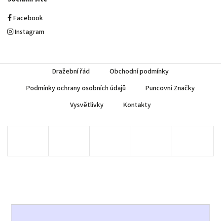
Facebook
Instagram
Dražební řád
Obchodní podmínky
Podmínky ochrany osobních údajů
Puncovní Značky
Vysvětlivky
Kontakty
Copyright 2026
AUREA Numismatika
. Všechna práva vyhrazena.
Upravit nastavení cookies