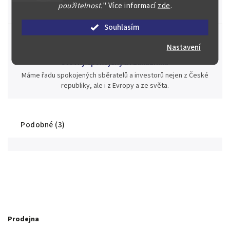
jednotlivé kusy unikátních mincí, bankovek, řádů a vyznamenání
použitelnost.
"
Více informací
zde
.
za rekordní ceny.
Souhlasím
Nastavení
Stovky spokojených zákazníků
Máme řadu spokojených sběratelů a investorů nejen z České
republiky, ale i z Evropy a ze světa.
Podobné (3)
Prodejna