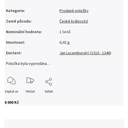
Kategorie
:
Prodané položky
Země původu
:
České království
Nominální hodnota
:
1 Groš
Hmotnost
:
0,42 g
Emitent
:
Jan Lucemburský (1310 - 1346)
Položka byla vyprodána…
Zeptat se
Hlídat
Sdílet
6 000 Kč