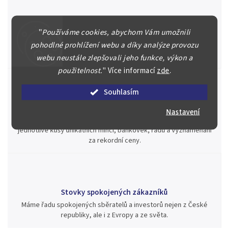
Špičkové služby za nejlepší ceny
"
Používáme cookies, abychom Vám umožnili
Náš kolektiv specialistů a znalců se Vám bude plně věnovat.
pohodlné prohlížení webu a díky analýze provozu
Posoudíme kvalitu a pravost Vašeho materiálu, prodáme v naší
aukci nebo Vám poradíme kam investovat.
webu neustále zlepšovali jeho funkce, výkon a
použitelnost.
"
Více informací
zde
.
Souhlasím
Jsme zde pro Vás nepřetržitě již od roku 2000
Nastavení
Během té doby jsme v našich aukcích prodali významné sbírky i
jednotlivé kusy unikátních mincí, bankovek, řádů a vyznamenání
za rekordní ceny.
Stovky spokojených zákazníků
Máme řadu spokojených sběratelů a investorů nejen z České
republiky, ale i z Evropy a ze světa.