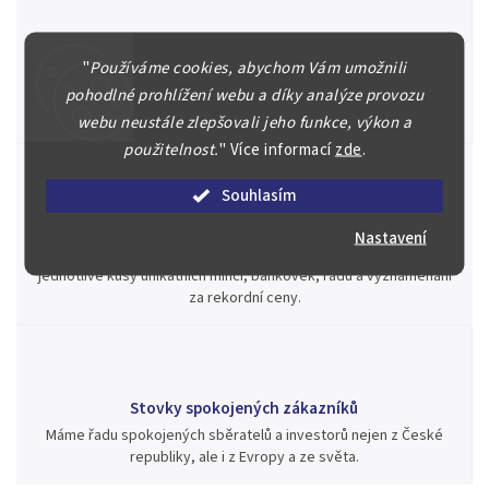
Špičkové služby za nejlepší ceny
"
Používáme cookies, abychom Vám umožnili
Náš kolektiv specialistů a znalců se Vám bude plně věnovat.
pohodlné prohlížení webu a díky analýze provozu
Posoudíme kvalitu a pravost Vašeho materiálu, prodáme v naší
aukci nebo Vám poradíme kam investovat.
webu neustále zlepšovali jeho funkce, výkon a
použitelnost.
"
Více informací
zde
.
Souhlasím
Jsme zde pro Vás nepřetržitě již od roku 2000
Nastavení
Během té doby jsme v našich aukcích prodali významné sbírky i
jednotlivé kusy unikátních mincí, bankovek, řádů a vyznamenání
za rekordní ceny.
Stovky spokojených zákazníků
Máme řadu spokojených sběratelů a investorů nejen z České
republiky, ale i z Evropy a ze světa.