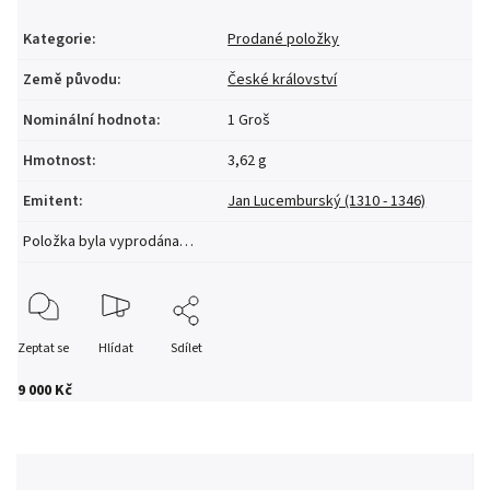
Kategorie
:
Prodané položky
Země původu
:
České království
Nominální hodnota
:
1 Groš
Hmotnost
:
3,62 g
Emitent
:
Jan Lucemburský (1310 - 1346)
Položka byla vyprodána…
Zeptat se
Hlídat
Sdílet
9 000 Kč