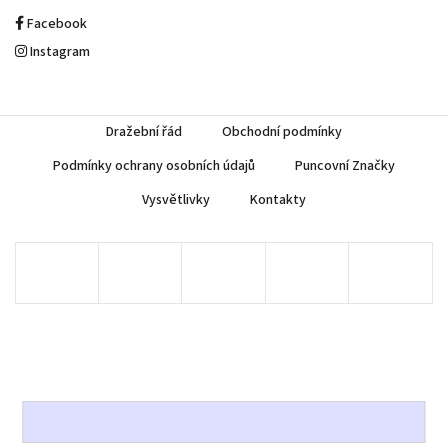
Facebook
Instagram
Dražební řád
Obchodní podmínky
Podmínky ochrany osobních údajů
Puncovní Značky
Vysvětlivky
Kontakty
Copyright 2026
AUREA Numismatika
. Všechna práva vyhrazena.
Upravit nastavení cookies