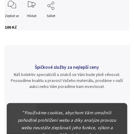
Zeptat se
Hlídat
Sdílet
100 Kč
Špičkové služby za nejlepší ceny
Náš kolektiv specialistů a znalců se Vám bude plně věnovat.
Posoudíme kvalitu a pravost Vašeho materiálu, prodáme v naší
aukci nebo Vám poradíme kam investovat.
"
Používáme cookies, abychom Vám umožnili
Jsme zde pro Vás nepřetržitě již od roku 2000
pohodlné prohlížení webu a díky analýze provozu
Během té doby jsme v našich aukcích prodali významné sbírky i
webu neustále zlepšovali jeho funkce, výkon a
jednotlivé kusy unikátních mincí, bankovek, řádů a vyznamenání