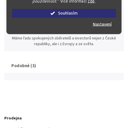
použitelnost.
"
Více informací
zde
.
za rekordní ceny.
Souhlasím
Nastavení
Stovky spokojených zákazníků
Máme řadu spokojených sběratelů a investorů nejen z České
republiky, ale i z Evropy a ze světa.
Podobné (3)
Prodejna