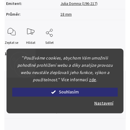
Emitent
:
Julia Domna (196-217)
Průměr
:
18 mm
Zeptat se
Hlídat
Sdílet
1 200 Kč
"
Používáme cookies, abychom Vám umožnili
pohodlné prohlížení webu a díky analýze provozu
webu neustále zlepšovali jeho funkce, výkon a
použitelnost.
"
Více informací
zde
.
Souhlasím
Špičkové služby za nejlepší ceny
Náš kolektiv specialistů a znalců se Vám bude plně věnovat.
Nastavení
Posoudíme kvalitu a pravost Vašeho materiálu, prodáme v naší
aukci nebo Vám poradíme kam investovat.