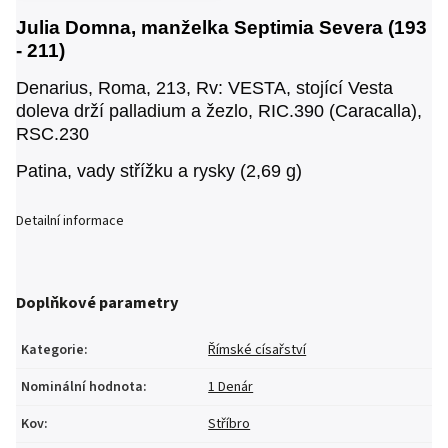
Julia Domna, manželka Septimia Severa (193
- 211)
Denarius, Roma, 213, Rv:
VESTA
, stojící Vesta
doleva drží palladium a žezlo, RIC.390 (Caracalla),
RSC.230
Patina, vady střížku a rysky (2,69 g)
Detailní informace
Doplňkové parametry
Kategorie
:
Římské císařství
Nominální hodnota
:
1 Denár
Kov
:
Stříbro