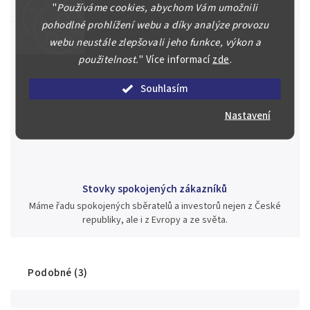
aukci nebo Vám poradíme kam investovat.
"
Používáme cookies, abychom Vám umožnili
pohodlné prohlížení webu a díky analýze provozu
webu neustále zlepšovali jeho funkce, výkon a
použitelnost.
"
Více informací
zde
.
Jsme zde pro Vás nepřetržitě již od roku 2000
Souhlasím
Během té doby jsme v našich aukcích prodali významné sbírky i
jednotlivé kusy unikátních mincí, bankovek, řádů a vyznamenání
Nastavení
za rekordní ceny.
Stovky spokojených zákazníků
Máme řadu spokojených sběratelů a investorů nejen z České
republiky, ale i z Evropy a ze světa.
Podobné (3)