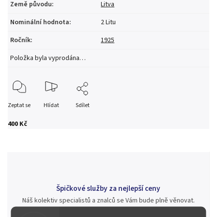
Země původu
:
Litva
Nominální hodnota
:
2 Litu
Ročník
:
1925
Položka byla vyprodána…
Zeptat se
Hlídat
Sdílet
400 Kč
Špičkové služby za nejlepší ceny
Náš kolektiv specialistů a znalců se Vám bude plně věnovat.
Posoudíme kvalitu a pravost Vašeho materiálu, prodáme v naší