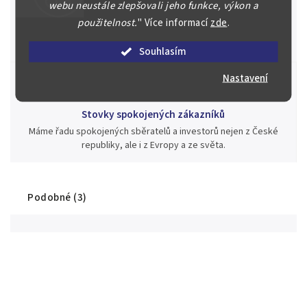
Jsme zde pro Vás nepřetržitě již od roku 2000
webu neustále zlepšovali jeho funkce, výkon a
Během té doby jsme v našich aukcích prodali významné sbírky i
použitelnost.
"
Více informací
zde
.
jednotlivé kusy unikátních mincí, bankovek, řádů a vyznamenání
za rekordní ceny.
Souhlasím
Nastavení
Stovky spokojených zákazníků
Máme řadu spokojených sběratelů a investorů nejen z České
republiky, ale i z Evropy a ze světa.
Podobné (3)