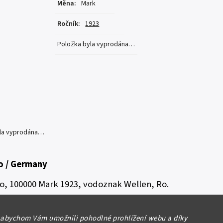
Měna
:
Mark
Ročník
:
1923
Položka byla vyprodána…
yla vyprodána…
 / Germany
, 100000 Mark 1923, vodoznak Wellen, Ro.
lost N/UNC
 abychom Vám umožnili pohodlné prohlížení webu a díky