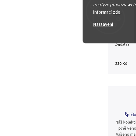
analýze provozu webu
Detailní in
informací
zde
.
Nastavení
Zeptat se
280 Kč
Špičk
Náš kolekti
plně věno
Vašeho mat