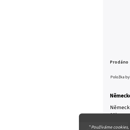
Prodáno
Položka b
Německo
Německo
90b
zachova
"
Používáme cookies,