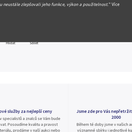
 neustále zlepšovali jeho funkce, výkon a použitelnost.
"
Více
formace
Hlídat
Sdílet
ové služby za nejlepší ceny
Jsme zde pro Vás nepřetržit
2000
v specialistů a znalců se Vám bude
vat. Posoudíme kvalitu a pravost
Během té doby jsme v našich au
eriálu, prodáme v naší aukci nebo
významné sbírky i jednotlivé ku