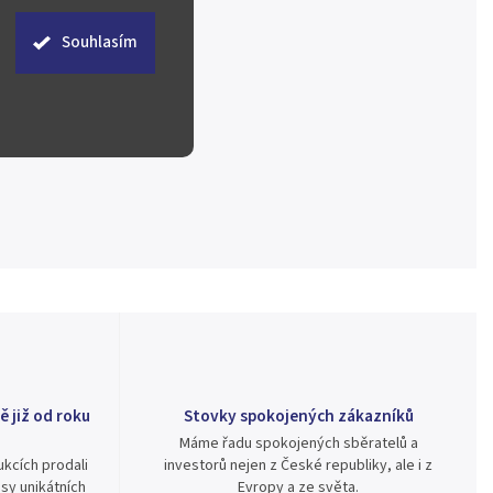
Souhlasím
ě již od roku
Stovky spokojených zákazníků
Máme řadu spokojených sběratelů a
kcích prodali
investorů nejen z České republiky, ale i z
sy unikátních
Evropy a ze světa.