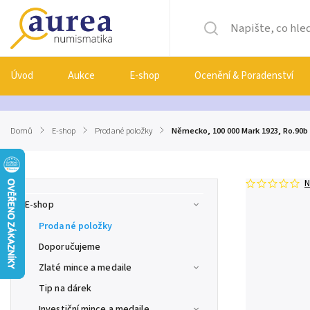
Úvod
Aukce
E-shop
Ocenění & Poradenství
Domů
/
E-shop
/
Prodané položky
/
Německo, 100 000 Mark 1923, Ro.90b
N
E-shop
Prodané položky
Doporučujeme
Zlaté mince a medaile
Tip na dárek
Investiční mince a medaile