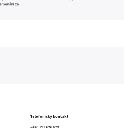
namenání za
Telefonický kontakt
+420 797 626 629