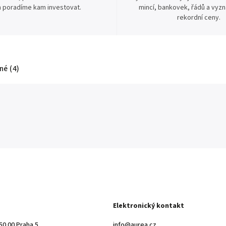
 poradíme kam investovat.
mincí, bankovek, řádů a vyz
rekordní ceny.
é (4)
Elektronický kontakt
50 00 Praha 5
info@aurea.cz