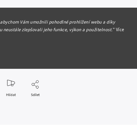
 / Germany
 abychom Vám umožnili pohodlné prohlížení webu a díky
 20 Millionen Mark 1923, firemní 8 místný
 neustále zlepšovali jeho funkce, výkon a použitelnost.
"
Více
ký číslovač, Ro. 96d
ost 2-/F
formace
Hlídat
Sdílet