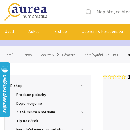
Úvod
Aukce
E-shop
Ocenění & Poradenství
Domů
/
E-shop
/
Bankovky
/
Německo
/
Státní vydání 1871–1948
/
N
N
E-shop
Prodané položky
Doporučujeme
Zlaté mince a medaile
Tip na dárek
Investiční mince a medaile