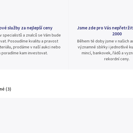
ové služby za nejlepší ceny
Jsme zde pro Vás nepřetržit
2000
v specialistů a znalců se Vám bude
vat. Posoudíme kvalitu a pravost
Během té doby jsme v našich au
eriálu, prodáme v naší aukci nebo
významné sbírky i jednotlivé ku
 poradíme kam investovat.
mincí, bankovek, řádů a vyz
rekordní ceny.
é (3)