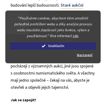
budování lepší budoucnosti.
Staré aukční
katalogy
jsou součástí tohoto dědictví.
"
Používáme cookies, abychom Vám umožnili
Zachraňujeme je nejen proto, aby neskončily na
pohodlné prohlížení webu a díky analýze provozu
skládce, ale také proto, aby mohly inspirovat a
webu neustále zlepšovali jeho funkce, výkon a
vzdělávat budoucí generace.
použitelnost.
"
Více informací
zde
.
Souhlasím
Příběhy, které čekají na objevení
Nastavení
Každý katalog má svůj příběh. Některé katalogy
pocházejí z významných aukcí, jiné jsou spojené
s osobnostmi numismatického světa. A všechny
mají jedno společné – čekají na vás, abyste je
otevřeli a objevili jejich tajemství.
Jak se zapojit?