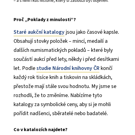
– a s nimi i kus historie, který si zaslouží být objeven.
Proč „Poklady z minulosti“?
Staré aukční katalogy
jsou jako časové kapsle.
Obsahují stovky položek – mincí, medailí a
dalších numismatických pokladů – které byly
součástí aukcí před lety, někdy i před desítkami
let. Podle
studie Národní knihovny ČR
končí
každý rok tisíce knih a tiskovin na skládkách,
přestože mají stále svou hodnotu. My jsme se
rozhodli, že to změníme. Nabízíme tyto
katalogy za symbolické ceny, aby si je mohli
pořídit nadšenci, sběratelé nebo badatelé.
Co v katalozích najdete?