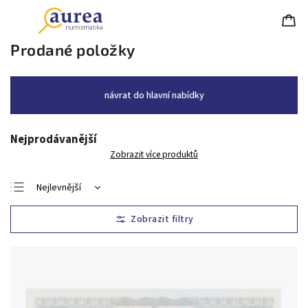
Prodané položky
návrat do hlavní nabídky
Nejprodávanější
Zobrazit více produktů
Nejlevnější
Nejdražší
Nejprodávanější
Abecedně
Chronologicky