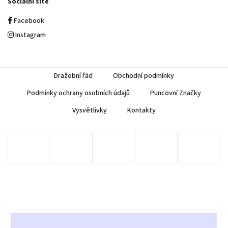
Sociální sítě
Facebook
Instagram
Dražební řád
Obchodní podmínky
Podmínky ochrany osobních údajů
Puncovní Značky
Vysvětlivky
Kontakty
Copyright 2026
AUREA Numismatika
. Všechna práva vyhrazena.
Upravit nastavení cookies