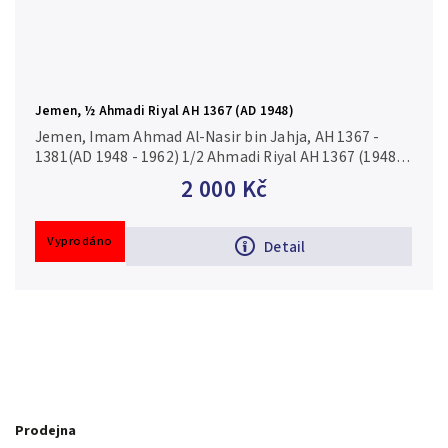
Jemen, ½ Ahmadi Riyal AH 1367 (AD 1948)
Jemen, Imam Ahmad Al-Nasir bin Jahja, AH 1367 -
1381(AD 1948 - 1962) 1/2 Ahmadi Riyal AH 1367 (1948),
KM.16.1, krásná zachovalost, ražební lesk, krásně
2 000 Kč
vyražený
Vyprodáno
Detail
Prodejna