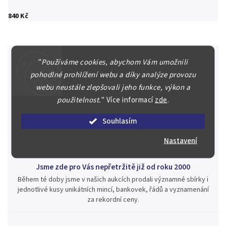
840 Kč
"
Používáme cookies, abychom Vám umožnili
pohodlné prohlížení webu a díky analýze provozu
Špičkové služby za nejlepší ceny
webu neustále zlepšovali jeho funkce, výkon a
Náš kolektiv specialistů a znalců se Vám bude plně věnovat.
použitelnost.
"
Více informací
zde
.
Posoudíme kvalitu a pravost Vašeho materiálu, prodáme v naší
aukci nebo Vám poradíme kam investovat.
Souhlasím
Nastavení
Jsme zde pro Vás nepřetržitě již od roku 2000
Během té doby jsme v našich aukcích prodali významné sbírky i
jednotlivé kusy unikátních mincí, bankovek, řádů a vyznamenání
za rekordní ceny.