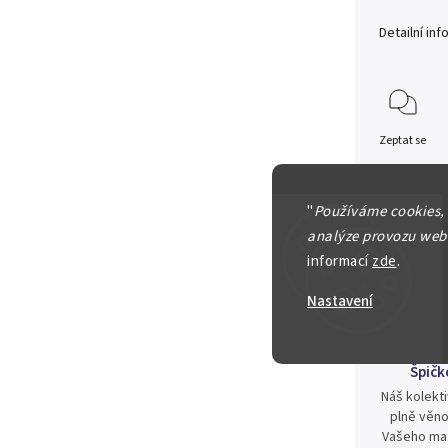
Detailní in
Zeptat se
400 Kč
"
Používáme cookies,
analýze provozu webu
informací
zde
.
Nastavení
Špičk
Náš kolekti
plně věno
Vašeho mat