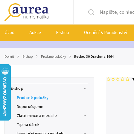
Úvod
Aukce
E-shop
Ocenění & Poradenství
Domů
/
E-shop
/
Prodané položky
/
Řecko, 30 Drachma 1964
N
E-shop
Prodané položky
Doporučujeme
Zlaté mince a medaile
Tip na dárek
Investiční mince a medaile