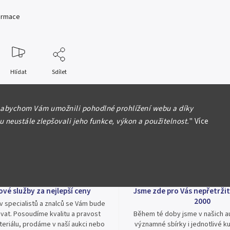
formace
Hlídat
Sdílet
 abychom Vám umožnili pohodlné prohlížení webu a díky
 neustále zlepšovali jeho funkce, výkon a použitelnost.
"
Více
ové služby za nejlepší ceny
Jsme zde pro Vás nepřetržit
2000
v specialistů a znalců se Vám bude
vat. Posoudíme kvalitu a pravost
Během té doby jsme v našich au
eriálu, prodáme v naší aukci nebo
významné sbírky i jednotlivé ku