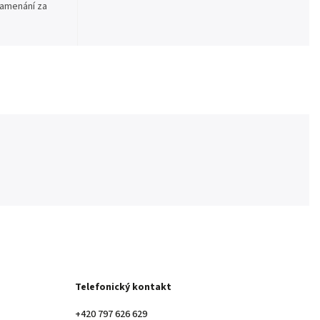
namenání za
Telefonický kontakt
+420 797 626 629