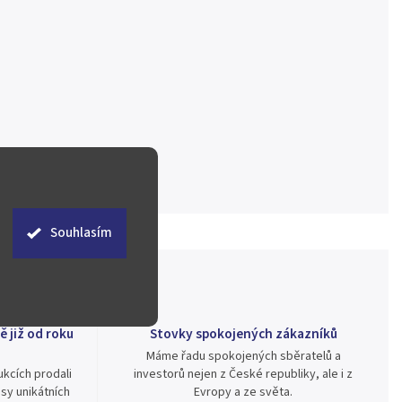
Souhlasím
ě již od roku
Stovky spokojených zákazníků
Máme řadu spokojených sběratelů a
kcích prodali
investorů nejen z České republiky, ale i z
sy unikátních
Evropy a ze světa.