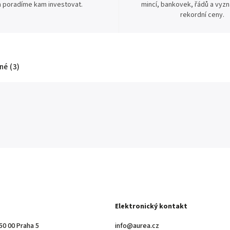
 poradíme kam investovat.
mincí, bankovek, řádů a vyz
rekordní ceny.
é (3)
Elektronický kontakt
50 00 Praha 5
info@aurea.cz