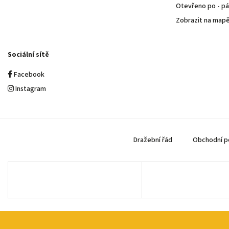
Otevřeno po - pá 
Zobrazit na map
Sociální sítě
Facebook
Instagram
Dražební řád
Obchodní p