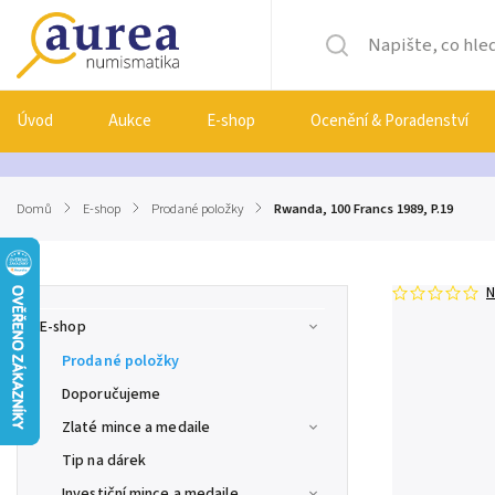
Úvod
Aukce
E-shop
Ocenění & Poradenství
Domů
/
E-shop
/
Prodané položky
/
Rwanda, 100 Francs 1989, P.19
N
E-shop
Prodané položky
Doporučujeme
Zlaté mince a medaile
Tip na dárek
Investiční mince a medaile