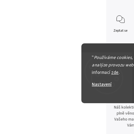
Zeptat se
90 Kč
"
Používáme cookies,
analýze provozu webu
informací
zde
.
Nastavení
Špičk
Náš kolekti
plně věno
Vašeho mat
Vám