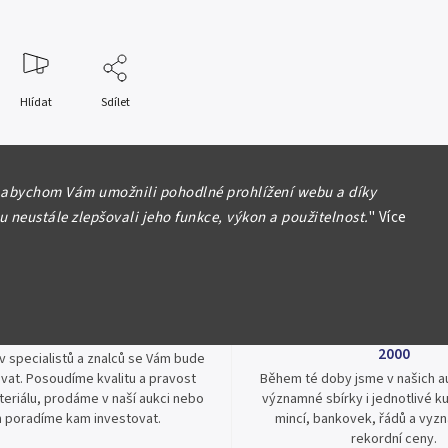
Hlídat
Sdílet
 abychom Vám umožnili pohodlné prohlížení webu a díky
 neustále zlepšovali jeho funkce, výkon a použitelnost.
"
Více
ové služby za nejlepší ceny
Jsme zde pro Vás nepřetržit
2000
v specialistů a znalců se Vám bude
vat. Posoudíme kvalitu a pravost
Během té doby jsme v našich au
eriálu, prodáme v naší aukci nebo
významné sbírky i jednotlivé ku
 poradíme kam investovat.
mincí, bankovek, řádů a vyz
rekordní ceny.