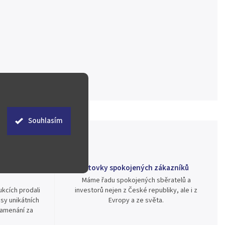
Souhlasím
ě již od roku
Stovky spokojených zákazníků
Máme řadu spokojených sběratelů a
kcích prodali
investorů nejen z České republiky, ale i z
sy unikátních
Evropy a ze světa.
namenání za