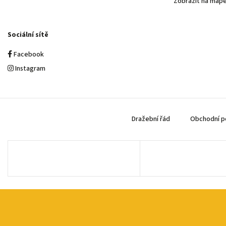
Zobrazit na map
Sociální sítě
Facebook
Instagram
Dražební řád
Obchodní p