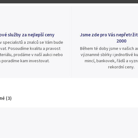
ové služby za nejlepší ceny
Jsme zde pro Vás nepřetržit
2000
v specialistů a znalců se Vám bude
vat. Posoudíme kvalitu a pravost
Během té doby jsme v našich au
eriálu, prodáme v naší aukci nebo
významné sbírky i jednotlivé ku
 poradíme kam investovat.
mincí, bankovek, řádů a vyz
rekordní ceny.
é (3)