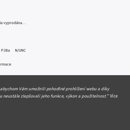
yla vyprodána…
8, P.38a N/UNC
formace
 abychom Vám umožnili pohodlné prohlížení webu a díky
 neustále zlepšovali jeho funkce, výkon a použitelnost.
"
Více
Hlídat
Sdílet
 %
180 Kč