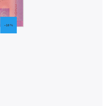
–10 %