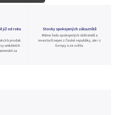
ě již od roku
Stovky spokojených zákazníků
Máme řadu spokojených sběratelů a
kcích prodali
investorů nejen z České republiky, ale i z
sy unikátních
Evropy a ze světa.
namenání za