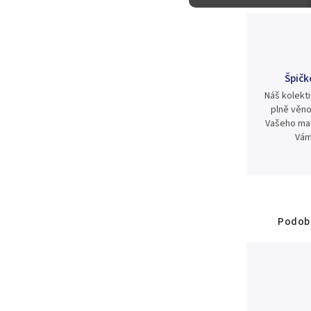
Špičk
Náš kolekti
plně věno
Vašeho mat
Vám
Podobn