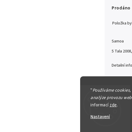
Prodáno
Položka b
Samoa
5 Tala 200
Detailní in
"
Používáme cookies,
analýze provozu webu
Zeptat se
informací
zde
.
200 Kč
–10
Nastavení