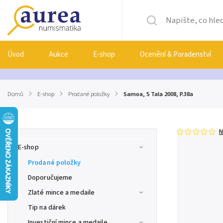
Úvod
Aukce
E-shop
Ocenění & Poradenství
Domů
/
E-shop
/
Prodané položky
/
Samoa, 5 Tala 2008, P.38a
N
E-shop
Prodané položky
Doporučujeme
Zlaté mince a medaile
Tip na dárek
Investiční mince a medaile