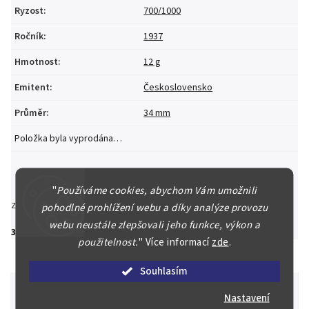
Ryzost
:
700/1000
Ročník
:
1937
Hmotnost
:
12 g
Emitent
:
Československo
Průměr
:
34 mm
Položka byla vyprodána…
"
Používáme cookies, abychom Vám umožnili
Zeptat se
Hlídat
Sdílet
pohodlné prohlížení webu a díky analýze provozu
webu neustále zlepšovali jeho funkce, výkon a
3 530 Kč
použitelnost.
"
Více informací
zde
.
Souhlasím
Nastavení