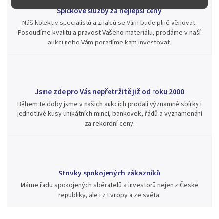
Špičkové služby za nejlepší ceny
Náš kolektiv specialistů a znalců se Vám bude plně věnovat.
Posoudíme kvalitu a pravost Vašeho materiálu, prodáme v naší
aukci nebo Vám poradíme kam investovat.
Jsme zde pro Vás nepřetržitě již od roku 2000
Během té doby jsme v našich aukcích prodali významné sbírky i
jednotlivé kusy unikátních mincí, bankovek, řádů a vyznamenání
za rekordní ceny.
Stovky spokojených zákazníků
Máme řadu spokojených sběratelů a investorů nejen z České
republiky, ale i z Evropy a ze světa.