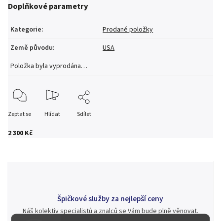
Doplňkové parametry
Kategorie
:
Prodané položky
Země původu
:
USA
Položka byla vyprodána…
Zeptat se
Hlídat
Sdílet
2 300 Kč
Špičkové služby za nejlepší ceny
Náš kolektiv specialistů a znalců se Vám bude plně věnovat.
Posoudíme kvalitu a pravost Vašeho materiálu, prodáme v naší