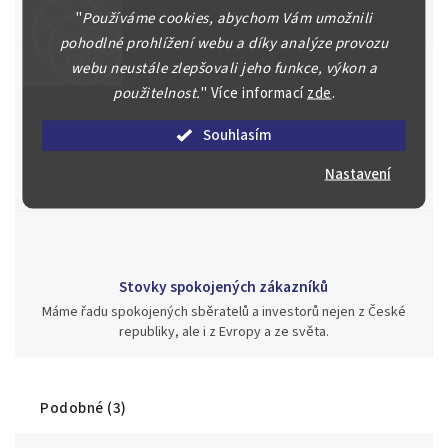
"
Používáme cookies, abychom Vám umožnili
aukci nebo Vám poradíme kam investovat.
pohodlné prohlížení webu a díky analýze provozu
webu neustále zlepšovali jeho funkce, výkon a
použitelnost.
"
Více informací
zde
.
Jsme zde pro Vás nepřetržitě již od roku 2000
Souhlasím
Během té doby jsme v našich aukcích prodali významné sbírky i
jednotlivé kusy unikátních mincí, bankovek, řádů a vyznamenání
Nastavení
za rekordní ceny.
Stovky spokojených zákazníků
Máme řadu spokojených sběratelů a investorů nejen z České
republiky, ale i z Evropy a ze světa.
Podobné (3)