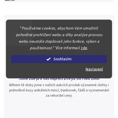
"
Používáme cookies, abychom Vám umožnili
Špičkové služby za nejlepší ceny
pohodlné prohlížení webu a díky analýze provozu
webu neustále zlepšovali jeho funkce, výkon a
Náš kolektiv specialistů a znalců se Vám bude plně věnovat.
Posoudíme kvalitu a pravost Vašeho materiálu, prodáme v naší
použitelnost.
"
Více informací
zde
.
aukci nebo Vám poradíme kam investovat.
Souhlasím
Nastavení
Jsme zde pro Vás nepřetržitě již od roku 2000
Během té doby jsme v našich aukcích prodali významné sbírky i
jednotlivé kusy unikátních mincí, bankovek, řádů a vyznamenání
za rekordní ceny.