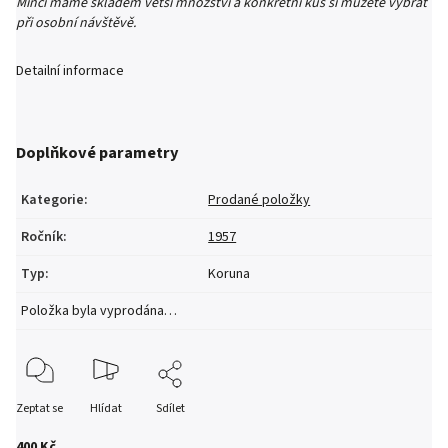
Mincí máme skladem větší množství a konkrétní kus si můžete vybrat
při osobní návštěvě.
Detailní informace
Doplňkové parametry
Kategorie
:
Prodané položky
Ročník
:
1957
Typ
:
Koruna
Položka byla vyprodána…
Zeptat se
Hlídat
Sdílet
400 Kč