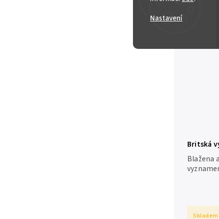
Skladem
Nastavení
Britská 
Viktorie p
Blažena 
vyznamen
Alžbětu I
formát 24
Skladem