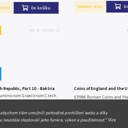
...
D
Skladem
(4 ks)
Do košíku
(3 ks)
Kód:
BC-SYLLOGE-10
 Republic, Part 10 - Baktria
Coins of England and the 
Kingdom
 Nummorum Graecorum Czech
SPINK Roman Coins and the
 Volume I, Part 10 - Baktria
IV., London 2013, 648 stran,
 (Early Baktria, Graeco-
Anglický text. Mince jsou o
590 Kč
2 200 Kč
and Indo-Greek Coins,
 abychom Vám umožnili pohodlné prohlížení webu a díky
GBP, dobře ilustrované, la
450 Kč
s, Indo-Scythians) The...
desky. Nové. Barevné ilustrac
 neustále zlepšovali jeho funkce, výkon a použitelnost.
"
Více