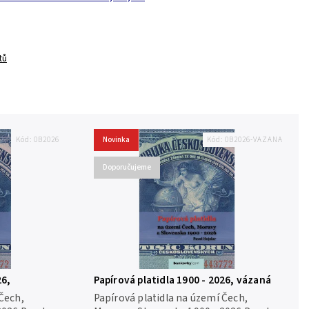
tů
Kód:
0B2026
Novinka
Kód:
0B2026-VAZANA
Doporučujeme
26,
Papírová platidla 1900 - 2026, vázaná
vazba
Čech,
Papírová platidla na území Čech,