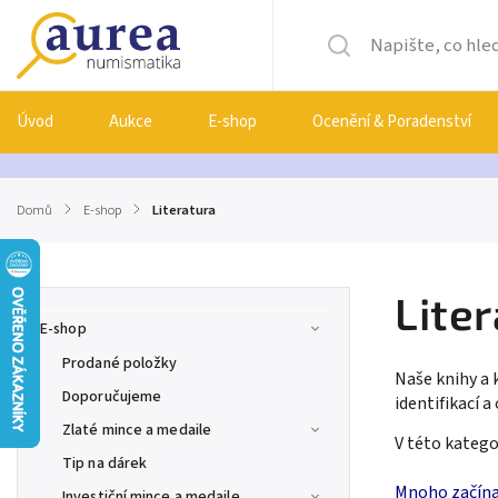
Úvod
Aukce
E-shop
Ocenění & Poradenství
Domů
/
E-shop
/
Literatura
Lite
E-shop
Prodané položky
Naše knihy a
Doporučujeme
identifikací 
Zlaté mince a medaile
V této katego
Tip na dárek
Mnoho začínaj
Investiční mince a medaile