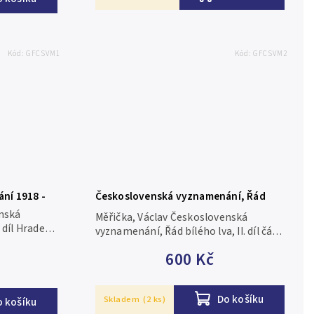
Kód:
GFCSVM1
Kód:
GFCSVM2
ní 1918 -
Československá vyznamenání, Řád
bílého lva
enská
Měřička, Václav Československá
 díl Hradec
vyznamenání, Řád bílého lva, II. díl část
obrazení,
Hradec Králové 1973, 48 stran a
600 Kč
vaný přebal
vyobrazení, brožované
Do košíku
Skladem
(2 ks)
o košíku