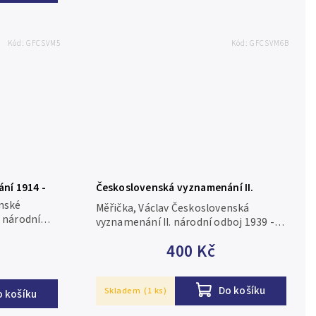
Kód:
GFCSVM5
Kód:
GFCSVM6B
ní 1914 -
Československá vyznamenání II.
odboje
enské
Měřička, Václav Československá
. národní
vyznamenání II. národní odboj 1939 -
 1979, 175
1945, VI. díl část B Hradec Králové 1984,
400 Kč
ané, lehce
108 stran a vyobrazení, brožované,
lehce opotřebovaný přebal
Do košíku
Skladem
(1 ks)
o košíku