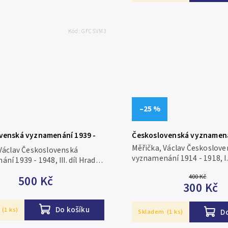
Kód:
GFCSVM3
–25 %
venská vyznamenání 1939 -
Československá vyznamená
1918
Měřička, Václav Českoslov
 Václav Československá
vyznamenání 1914 - 1918, I
ní 1939 - 1948, III. díl Hradec
odboj, V. díl Hradec Králové
974, 106 stran a vyobrazení,
400 Kč
500 Kč
stran a vyobrazení, brožov
é, lehce opotřebovaný přebal
300 Kč
opotřebovaný přebal
Do košíku
(1 ks)
D
Skladem
(1 ks)