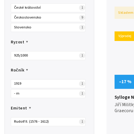
příchodu 
obsahuje 
České království
1
Skladem
Československo
9
Slovensko
1
Výprodej
Ryzost
925/1000
1
Ročník
–17 %
1919
1
- m
1
Sylloge 
Republic,
Jiří Mil
Emitent
3
Graecoru
Part 3, M
Rudolf II. (1576 - 1612)
Národní 
1
stran, vázané Publika