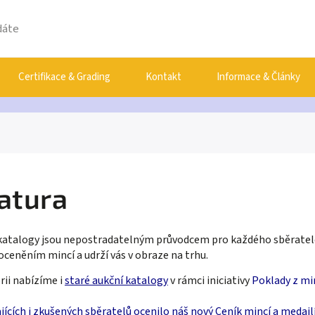
Certifikace & Grading
Kontakt
Informace & Články
ratura
 katalogy jsou nepostradatelným průvodcem pro každého sběratel
a oceněním mincí a udrží vás v obraze na trhu.
rii nabízíme i
staré aukční katalogy
v rámci iniciativy
Poklady z mi
ících i zkušených sběratelů ocenilo náš nový
Ceník mincí a medail