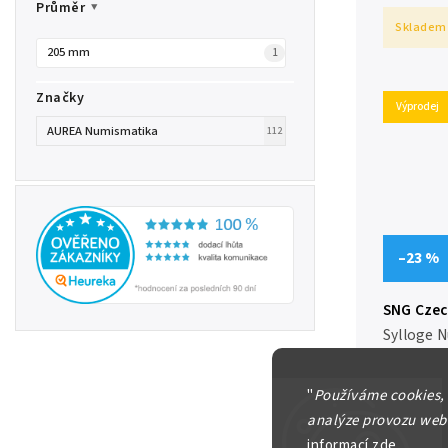
kompletní
Průměr
Skladem
205 mm
1
Značky
Výprodej
AUREA Numismatika
112
–23 %
SNG Czech
and India
Sylloge
Republic,
and India
Baktrian 
"
Používáme cookies,
Imitation
analýze provozu webu
informací
zde
.