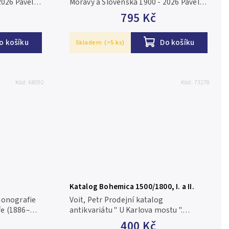
2026 Pavel
Moravy a Slovenska 1900 - 2026 Pavel
 210 x 145
Hejzlar, 436 stran, velikost 210 x 145
795 Kč
 doplněné a
mm, vázaná vazba Třetí doplněné a
rozšířené vydání Všechny...
o košíku
Do košíku
Skladem
(>5 ks)
Kód:
68092
Kód:
73278
Katalog Bohemica 1500/1800, I. a II.
monografie
Voit, Petr Prodejní katalog
e (1886–
antikvariátu " U Karlova mostu ".
avních
Bohemica 1500/1800, I. a II. díl, staré
400 Kč