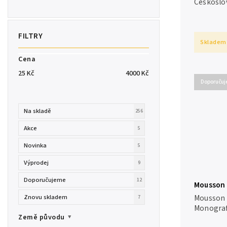
Českoslo
republik
ceníku mi
Českoslo
současnýc
Skladem
Cena
25
Kč
4000
Kč
Doporuču
Na skladě
256
Akce
5
Novinka
5
Výprodej
9
Doporučujeme
12
Mousson
Znovu skladem
Mousson -
7
Monograf
Země původu
Moussona. Vydáno ke 100. výro