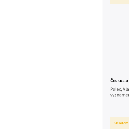
Českoslo
státní če
Pulec, Vl
vyznamená
ceny Prah
vyobrazen
opotřebo
pěkná...
Skladem