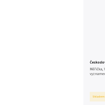
Českoslo
1948
Měřička,
vyznamená
Králové 1
brožovan
Skladem