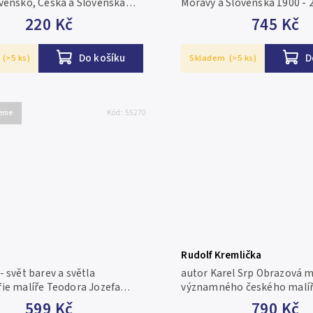
vensko, Česká a Slovenská
Moravy a Slovenska 1900 - 
a Nové vydání oblíbeného
Hejzlar, 436 stran, velikost
220 Kč
745 Kč
ncí a medailí od první
mm, brožovaná vazba Třetí
venské republiky až do
rozšířené vydání Všechny...
Do košíku
D
h dnů,...
(>5 ks)
Skladem
(>5 ks)
jeme
Kód:
55270
Rudolf Kremlička
 svět barev a světla
autor Karel Srp Obrazová 
ie malíře Teodora Jozefa
významného českého malíř
čí jeho
1932), který byl jedním z hl
599 Kč
790 Kč