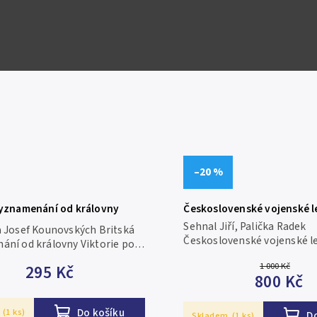
D
Skladem
(1 ks)
Do košíku
(4 ks)
Kód:
GFBRIT
–20 %
vyznamenání od královny
Československé vojenské l
o Alžbětu II.
odznaky
Sehnal Jiří, Palička Radek
a Josef Kounovských Britská
Československé vojenské l
ání od královny Viktorie po
odznaky Praha 2013, 240 st
I., 146 brožovaných stran,
1 000 Kč
295 Kč
vyobrazení
 x 17 cm, vázané, r.t. 2008
800 Kč
Do košíku
(1 ks)
D
Skladem
(1 ks)