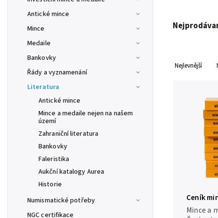
Antické mince
Nejprodávan
Mince
Medaile
Bankovky
Nejlevnější
Řády a vyznamenání
Literatura
Antické mince
Mince a medaile nejen na našem
území
Zahraniční literatura
Bankovky
Faleristika
Aukční katalogy Aurea
Historie
Ceník min
Numismatické potřeby
Českoslo
Mince a m
NGC certifikace