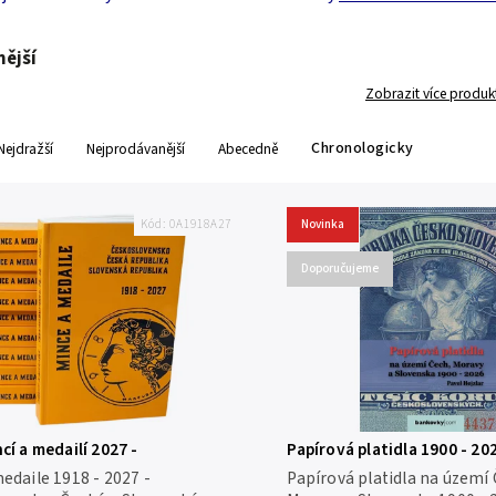
ější
Zobrazit více produk
Chronologicky
Nejdražší
Nejprodávanější
Abecedně
Kód:
0A1918A27
Novinka
Doporučujeme
cí a medailí 2027 -
Papírová platidla 1900 - 20
vensko, ČR, SR
brožovaná vazba
edaile 1918 - 2027 -
Papírová platidla na území 