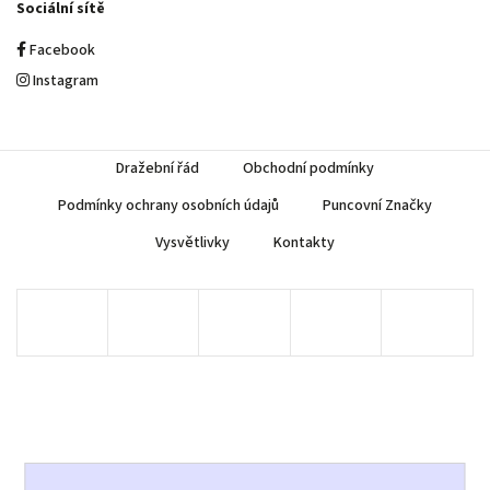
Sociální sítě
Facebook
Instagram
Dražební řád
Obchodní podmínky
Podmínky ochrany osobních údajů
Puncovní Značky
Vysvětlivky
Kontakty
Copyright 2026
AUREA Numismatika
. Všechna práva vyhrazena.