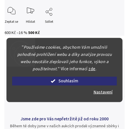
Zeptat se
Hlídat
Sdílet
600 Kč
–16 %
500 Kč
"
Používáme cookies, abychom Vám umožnili
pohodlné prohlížení webu a díky analýze provozu
webu neustále zlepšovali jeho funkce, výkon a
použitelnost.
"
Více informací
zde
.
Špičkové služby za nejlepší ceny
Náš kolektiv specialistů a znalců se Vám bude plně věnovat.
Souhlasím
Posoudíme kvalitu a pravost Vašeho materiálu, prodáme v naší
aukci nebo Vám poradíme kam investovat.
Nastavení
Jsme zde pro Vás nepřetržitě již od roku 2000
Během té doby jsme v našich aukcích prodali významné sbírky i