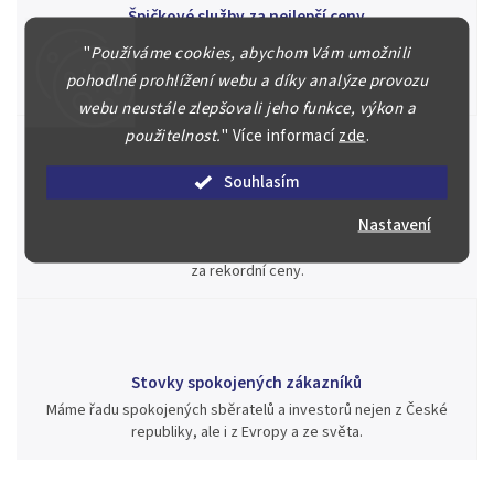
Špičkové služby za nejlepší ceny
Náš kolektiv specialistů a znalců se Vám bude plně věnovat.
"
Používáme cookies, abychom Vám umožnili
Posoudíme kvalitu a pravost Vašeho materiálu, prodáme v naší
pohodlné prohlížení webu a díky analýze provozu
aukci nebo Vám poradíme kam investovat.
webu neustále zlepšovali jeho funkce, výkon a
použitelnost.
"
Více informací
zde
.
Souhlasím
Jsme zde pro Vás nepřetržitě již od roku 2000
Nastavení
Během té doby jsme v našich aukcích prodali významné sbírky i
jednotlivé kusy unikátních mincí, bankovek, řádů a vyznamenání
za rekordní ceny.
Stovky spokojených zákazníků
Máme řadu spokojených sběratelů a investorů nejen z České
republiky, ale i z Evropy a ze světa.