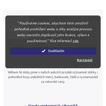
"
Používáme cookies, abychom Vám umožnili
Špičkové služby za nejlepší ceny
pohodlné prohlížení webu a díky analýze provozu
Náš kolektiv specialistů a znalců se Vám bude plně věnovat.
webu neustále zlepšovali jeho funkce, výkon a
Posoudíme kvalitu a pravost Vašeho materiálu, prodáme v naší
použitelnost.
"
Více informací
zde
.
aukci nebo Vám poradíme kam investovat.
Souhlasím
Nastavení
Jsme zde pro Vás nepřetržitě již od roku 2000
Během té doby jsme v našich aukcích prodali významné sbírky i
jednotlivé kusy unikátních mincí, bankovek, řádů a vyznamenání
za rekordní ceny.
Stovky spokojených zákazníků