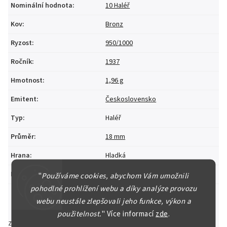
Nominální hodnota
:
10 Haléř
Kov
:
Bronz
Ryzost
:
950/1000
Ročník
:
1937
Hmotnost
:
1,96 g
Emitent
:
Československo
Typ
:
Haléř
Průměr
:
18 mm
Hrana
:
Hladká
Materiál
:
CuZn (92/8)
"
Používáme cookies, abychom Vám umožnili
pohodlné prohlížení webu a díky analýze provozu
webu neustále zlepšovali jeho funkce, výkon a
použitelnost.
"
Více informací
zde
.
Zeptat se
Hlídat
Sdílet