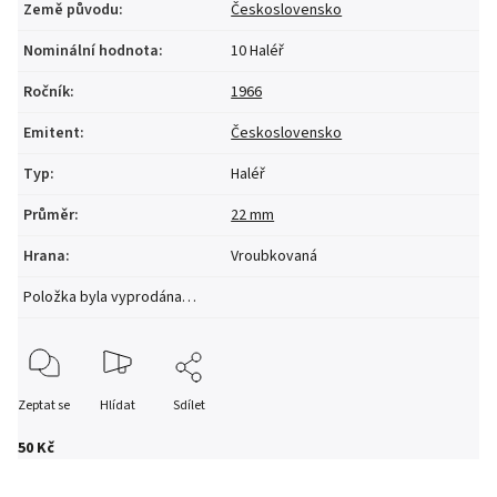
Země původu
:
Československo
Nominální hodnota
:
10 Haléř
Ročník
:
1966
Emitent
:
Československo
Typ
:
Haléř
Průměr
:
22 mm
Hrana
:
Vroubkovaná
Položka byla vyprodána…
Zeptat se
Hlídat
Sdílet
50 Kč