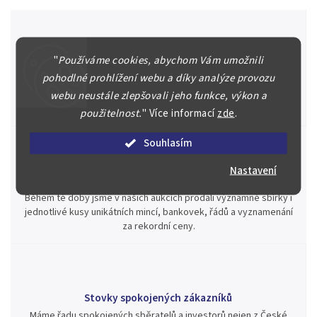
"
Používáme cookies, abychom Vám umožnili
Špičkové služby za nejlepší ceny
pohodlné prohlížení webu a díky analýze provozu
Náš kolektiv specialistů a znalců se Vám bude plně věnovat.
Posoudíme kvalitu a pravost Vašeho materiálu, prodáme v naší
webu neustále zlepšovali jeho funkce, výkon a
aukci nebo Vám poradíme kam investovat.
použitelnost.
"
Více informací
zde
.
Souhlasím
Nastavení
Jsme zde pro Vás nepřetržitě již od roku 2000
Během té doby jsme v našich aukcích prodali významné sbírky i
jednotlivé kusy unikátních mincí, bankovek, řádů a vyznamenání
za rekordní ceny.
Stovky spokojených zákazníků
Máme řadu spokojených sběratelů a investorů nejen z České