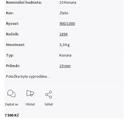
Nominální hodnota
:
10 Koruna
Kov
:
Zlato
Ryzost
:
900/1000
Ročník
:
1894
Hmotnost
:
3,34 g
Typ
:
Koruna
Průměr
:
19 mm
Položka byla vyprodána…
Zeptat se
Hlídat
Sdílet
7 500 Kč