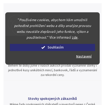
"
Používáme cookies, abychom Vám umožnili
Špičkové služby za nejlepší ceny
pohodlné prohlížení webu a díky analýze provozu
Náš kolektiv specialistů a znalců se Vám bude plně věnovat.
Posoudíme kvalitu a pravost Vašeho materiálu, prodáme v naší
webu neustále zlepšovali jeho funkce, výkon a
aukci nebo Vám poradíme kam investovat.
použitelnost.
"
Více informací
zde
.
Souhlasím
Nastavení
Jsme zde pro Vás nepřetržitě již od roku 2000
Během té doby jsme v našich aukcích prodali významné sbírky i
jednotlivé kusy unikátních mincí, bankovek, řádů a vyznamenání
za rekordní ceny.
Stovky spokojených zákazníků
Máme řadu spokojených sběratelů a investorů nejen z České