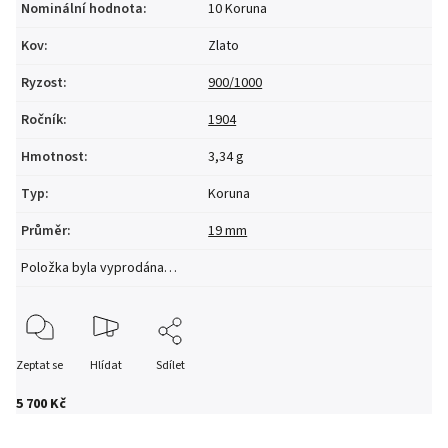
Nominální hodnota
:
10 Koruna
Kov
:
Zlato
Ryzost
:
900/1000
Ročník
:
1904
Hmotnost
:
3,34 g
Typ
:
Koruna
Průměr
:
19 mm
Položka byla vyprodána…
Zeptat se
Hlídat
Sdílet
5 700 Kč