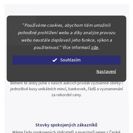
"
Používáme cookies, abychom Vám umožnili
Špičkové služby za nejlepší ceny
pohodlné prohlížení webu a díky analýze provozu
Náš kolektiv specialistů a znalců se Vám bude plně věnovat.
Posoudíme kvalitu a pravost Vašeho materiálu, prodáme v naší
webu neustále zlepšovali jeho funkce, výkon a
aukci nebo Vám poradíme kam investovat.
použitelnost.
"
Více informací
zde
.
Souhlasím
Nastavení
Jsme zde pro Vás nepřetržitě již od roku 2000
Během té doby jsme v našich aukcích prodali významné sbírky i
jednotlivé kusy unikátních mincí, bankovek, řádů a vyznamenání
za rekordní ceny.
Stovky spokojených zákazníků
Máme řadu spokojených sběratelů a investorů nejen z České