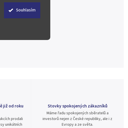
Souhlasím
ě již od roku
Stovky spokojených zákazníků
Máme řadu spokojených sběratelů a
kcích prodali
investorů nejen z České republiky, ale i z
sy unikátních
Evropy a ze světa.