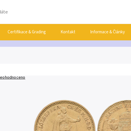
Certifikace & Grading
Kontakt
Informace & Články
eohodnoceno