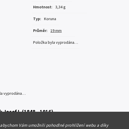
Hmotnost
:
3,34 g
Typ
:
Koruna
Průměr
:
19 mm
Položka byla vyprodána…
yla vyprodána…
k Josef I. (1848 - 1916)
a 1907 KB, Ves. 149
 abychom Vám umožnili pohodlné prohlížení webu a díky