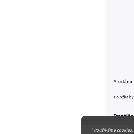
Prodáno
Položka b
Františe
10 Korun
"
Používáme cookies,