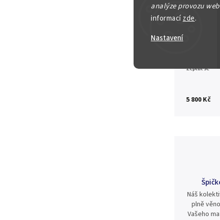
analýze provozu webu
Detailní in
informací
zde
.
Nastavení
Zeptat se
5 800 Kč
Špičk
Náš kolekti
plně věno
Vašeho mat