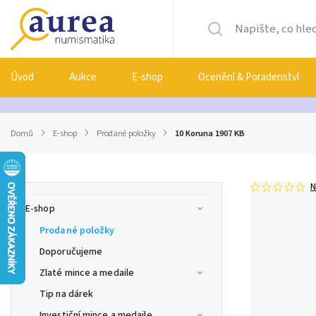
Úvod
Aukce
E-shop
Ocenění & Poradenství
Domů
/
E-shop
/
Prodané položky
/
10 Koruna 1907 KB
N
E-shop
Prodané položky
Doporučujeme
Zlaté mince a medaile
Tip na dárek
Investiční mince a medaile