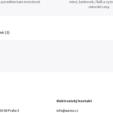
 poradíme kam investovat.
mincí, bankovek, řádů a vyz
rekordní ceny.
é (3)
Elektronický kontakt
50 00 Praha 5
info@aurea.cz