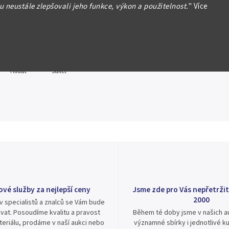
 neustále zlepšovali jeho funkce, výkon a použitelnost.
"
Více
formace
Hlídat
Sdílet
ové služby za nejlepší ceny
Jsme zde pro Vás nepřetržit
2000
v specialistů a znalců se Vám bude
vat. Posoudíme kvalitu a pravost
Během té doby jsme v našich au
eriálu, prodáme v naší aukci nebo
významné sbírky i jednotlivé ku