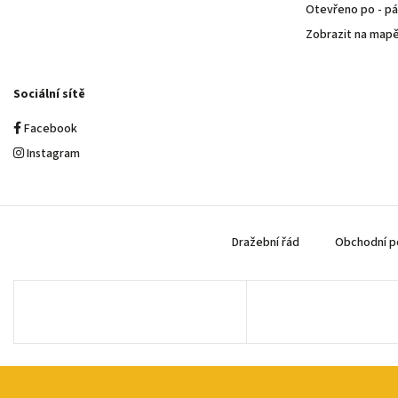
Otevřeno po - pá 
Zobrazit na map
Sociální sítě
Facebook
Instagram
Dražební řád
Obchodní p