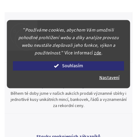
"
Používáme cookies, abychom Vám umožnili
Špičkové služby za nejlepší ceny
pohodlné prohlížení webu a díky analýze provozu
Náš kolektiv specialistů a znalců se Vám bude plně věnovat.
webu neustále zlepšovali jeho funkce, výkon a
Posoudíme kvalitu a pravost Vašeho materiálu, prodáme v naší
použitelnost.
"
Více informací
zde
.
aukci nebo Vám poradíme kam investovat.
Souhlasím
Nastavení
Jsme zde pro Vás nepřetržitě již od roku 2000
Během té doby jsme v našich aukcích prodali významné sbírky i
jednotlivé kusy unikátních mincí, bankovek, řádů a vyznamenání
za rekordní ceny.
Stovky spokojených zákazníků