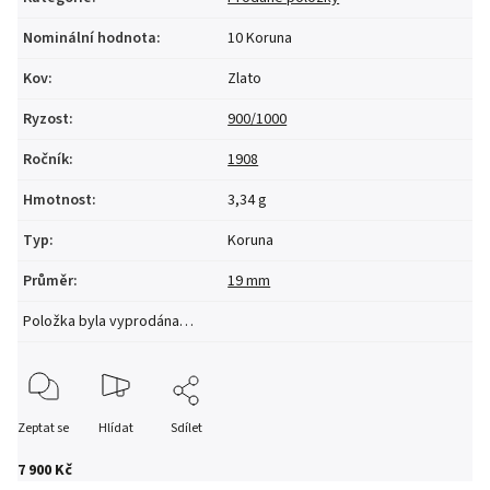
Nominální hodnota
:
10 Koruna
Kov
:
Zlato
Ryzost
:
900/1000
Ročník
:
1908
Hmotnost
:
3,34 g
Typ
:
Koruna
Průměr
:
19 mm
Položka byla vyprodána…
Zeptat se
Hlídat
Sdílet
7 900 Kč