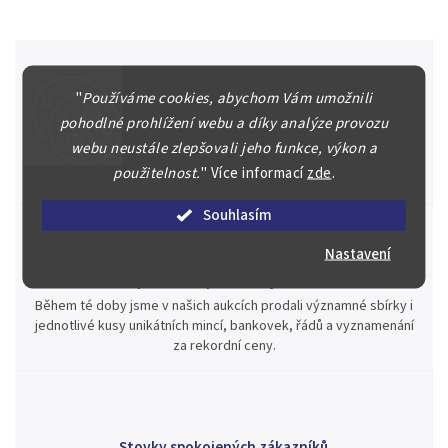
"
Používáme cookies, abychom Vám umožnili
Špičkové služby za nejlepší ceny
pohodlné prohlížení webu a díky analýze provozu
Náš kolektiv specialistů a znalců se Vám bude plně věnovat.
webu neustále zlepšovali jeho funkce, výkon a
Posoudíme kvalitu a pravost Vašeho materiálu, prodáme v naší
použitelnost.
"
Více informací
zde
.
aukci nebo Vám poradíme kam investovat.
Souhlasím
Nastavení
Jsme zde pro Vás nepřetržitě již od roku 2000
Během té doby jsme v našich aukcích prodali významné sbírky i
jednotlivé kusy unikátních mincí, bankovek, řádů a vyznamenání
za rekordní ceny.
Stovky spokojených zákazníků