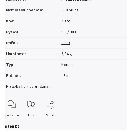
Nominální hodnota
:
10 Koruna
Kov
:
Zlato
Ryzost
:
900/1000
Ročník
:
1909
Hmotnost
:
3,34 g
Typ
:
Koruna
Průměr
:
19 mm
Položka byla vyprodána…
Zeptat se
Hlídat
Sdílet
6 300 Kč