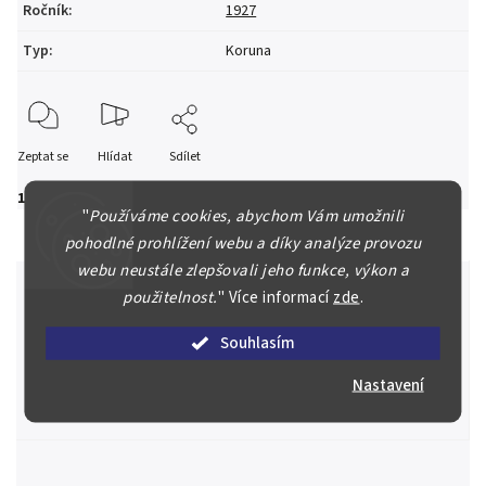
Ročník
:
1927
Typ
:
Koruna
Zeptat se
Hlídat
Sdílet
1 000 Kč
"
Používáme cookies, abychom Vám umožnili
pohodlné prohlížení webu a díky analýze provozu
webu neustále zlepšovali jeho funkce, výkon a
použitelnost.
"
Více informací
zde
.
Špičkové služby za nejlepší ceny
Souhlasím
Náš kolektiv specialistů a znalců se Vám bude plně věnovat.
Nastavení
Posoudíme kvalitu a pravost Vašeho materiálu, prodáme v naší
aukci nebo Vám poradíme kam investovat.