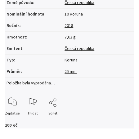
Země původu
:
Česká republika
Nominální hodnota
:
10 Koruna
Ročník
:
2018
Hmotnost
:
7,62 g
Emitent
:
Česká republika
Typ
:
Koruna
Průměr
:
25 mm
Položka byla vyprodána…
Zeptat se
Hlídat
Sdílet
100 Kč