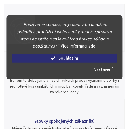
"
Používáme cookies, abychom Vám umožnili
Špičkové služby za nejlepší ceny
pohodlné prohlížení webu a díky analýze provozu
Náš kolektiv specialistů a znalců se Vám bude plně věnovat.
Posoudíme kvalitu a pravost Vašeho materiálu, prodáme v naší
webu neustále zlepšovali jeho funkce, výkon a
aukci nebo Vám poradíme kam investovat.
použitelnost.
"
Více informací
zde
.
Souhlasím
Nastavení
Jsme zde pro Vás nepřetržitě již od roku 2000
Během té doby jsme v našich aukcích prodali významné sbírky i
jednotlivé kusy unikátních mincí, bankovek, řádů a vyznamenání
za rekordní ceny.
Stovky spokojených zákazníků
Máme řadu spokojených sběratelů a investorů nejen z České