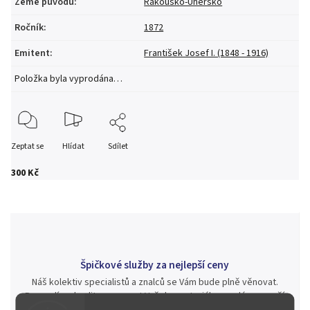
Země původu
:
Rakousko-Uhersko
Ročník
:
1872
Emitent
:
František Josef I. (1848 - 1916)
Položka byla vyprodána…
Zeptat se
Hlídat
Sdílet
300 Kč
Špičkové služby za nejlepší ceny
Náš kolektiv specialistů a znalců se Vám bude plně věnovat.
Posoudíme kvalitu a pravost Vašeho materiálu, prodáme v naší
aukci nebo Vám poradíme kam investovat.