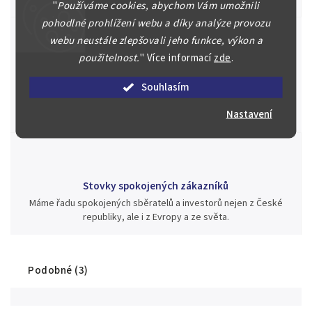
"
Používáme cookies, abychom Vám umožnili
pohodlné prohlížení webu a díky analýze provozu
webu neustále zlepšovali jeho funkce, výkon a
použitelnost.
"
Více informací
zde
.
Jsme zde pro Vás nepřetržitě již od roku 2000
Souhlasím
Během té doby jsme v našich aukcích prodali významné sbírky i
jednotlivé kusy unikátních mincí, bankovek, řádů a vyznamenání
Nastavení
za rekordní ceny.
Stovky spokojených zákazníků
Máme řadu spokojených sběratelů a investorů nejen z České
republiky, ale i z Evropy a ze světa.
Podobné (3)