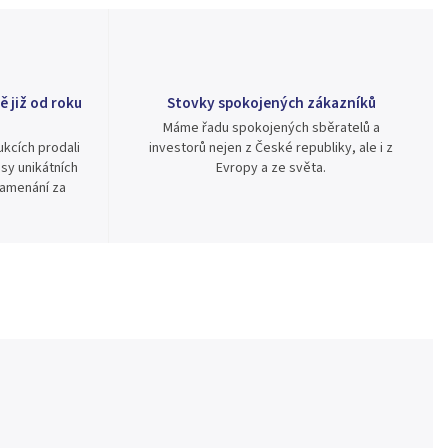
ě již od roku
Stovky spokojených zákazníků
Máme řadu spokojených sběratelů a
kcích prodali
investorů nejen z České republiky, ale i z
sy unikátních
Evropy a ze světa.
namenání za