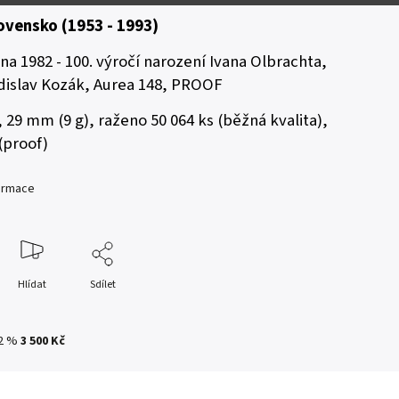
ovensko (1953 - 1993)
na 1982 - 100. výročí narození Ivana Olbrachta,
dislav Kozák, Aurea 148, PROOF
, 29 mm (9 g), raženo 50 064 ks (běžná kvalita),
 (proof)
formace
Hlídat
Sdílet
2 %
3 500 Kč