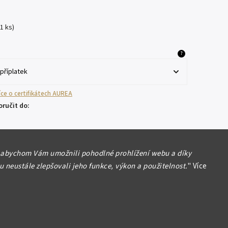
(1 ks)
?
více o certifikátech AUREA
ručit do:
 abychom Vám umožnili pohodlné prohlížení webu a díky
 neustále zlepšovali jeho funkce, výkon a použitelnost.
"
Více
Přidat do košíku