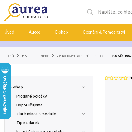
Úvod
Aukce
E-shop
Ocenění & Poradenství
Domů
/
E-shop
/
Mince
/
Československo pamětní mince
/
100 Kčs 1982
N
E-shop
Prodané položky
Doporučujeme
Zlaté mince a medaile
Tip na dárek
Investiční mince a medaile