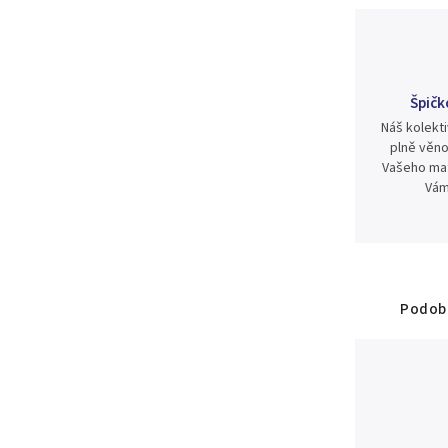
Špičk
Náš kolekti
plně věno
Vašeho mat
Vám
Podobn