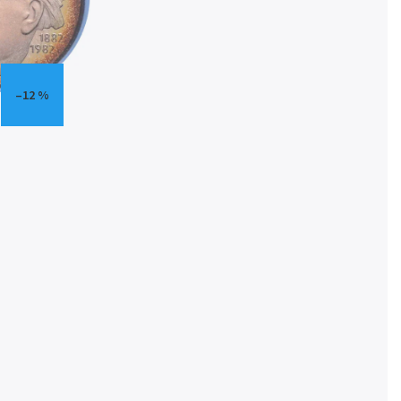
–12 %