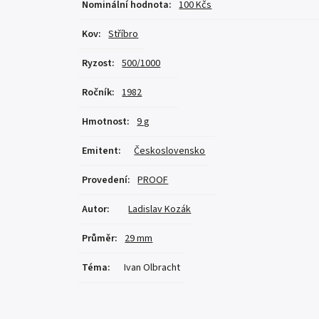
Nominální hodnota
:
100 Kčs
Kov
:
Stříbro
Ryzost
:
500/1000
Ročník
:
1982
Hmotnost
:
9 g
Emitent
:
Československo
Provedení
:
PROOF
Autor
:
Ladislav Kozák
Průměr
:
29 mm
Téma
:
Ivan Olbracht