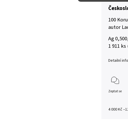
Českosl
100 Koru
autor La
Ag 0,500
1 911 ks
Detailní in
Zeptat se
4 000 Kč
–1