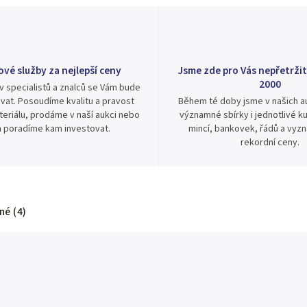
ové služby za nejlepší ceny
Jsme zde pro Vás nepřetržit
2000
v specialistů a znalců se Vám bude
vat. Posoudíme kvalitu a pravost
Během té doby jsme v našich au
eriálu, prodáme v naší aukci nebo
významné sbírky i jednotlivé ku
 poradíme kam investovat.
mincí, bankovek, řádů a vyz
rekordní ceny.
é (4)