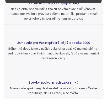
Špičkové služby za nejlepší ceny
Náš kolektiv specialistů a znalců se Vám bude plně věnovat.
Posoudíme kvalitu a pravost Vašeho materiálu, prodáme v naší
aukci nebo Vám poradíme kam investovat.
Jsme zde pro Vás nepřetržitě již od roku 2000
Během té doby jsme v našich aukcích prodali významné sbírky i
jednotlivé kusy unikátních mincí, bankovek, řádů a vyznamenání
za rekordní ceny.
Stovky spokojených zákazníků
Máme řadu spokojených sběratelů a investorů nejen z České
republiky, ale i z Evropy a ze světa.