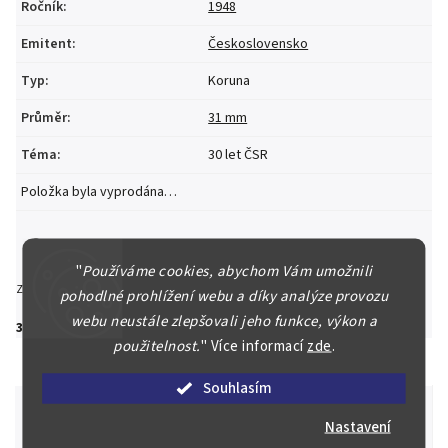
Ročník
:
1948
Emitent
:
Československo
Typ
:
Koruna
Průměr
:
31 mm
Téma
:
30 let ČSR
Položka byla vyprodána…
"
Používáme cookies, abychom Vám umožnili
Zeptat se
Hlídat
Sdílet
pohodlné prohlížení webu a díky analýze provozu
webu neustále zlepšovali jeho funkce, výkon a
300 Kč
použitelnost.
"
Více informací
zde
.
Souhlasím
Nastavení